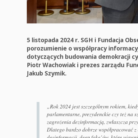
5 listopada 2024 r. SGH i Fundacja O
porozumienie o współpracy informacyj
dotyczących budowania demokracji cy
Piotr Wachowiak i prezes zarządu Fu
Jakub Szymik.
„Rok 2024 jest szczególnym rokiem, kie
parlamentarne, prezydenckie czy też na
zagrożenia dezinformacją, zwłaszcza przy
Dlatego bardzo dobrze współpracować z
dezinformacji, deep fake’ów, które ujaw