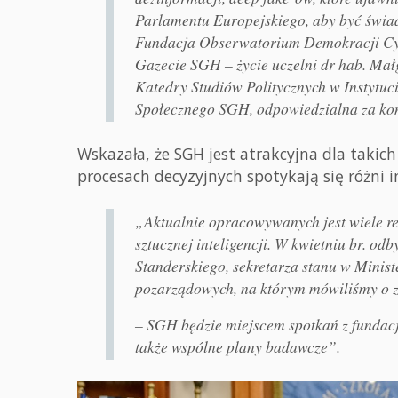
Parlamentu Europejskiego, aby być świa
Fundacja Obserwatorium Demokracji Cyf
Gazecie SGH – życie uczelni dr hab. Mał
Katedry Studiów Politycznych w Instyt
Społecznego SGH, odpowiedzialna za kon
Wskazała, że SGH jest atrakcyjna dla takich
procesach decyzyjnych spotykają się różni i
„Aktualnie opracowywanych jest wiele re
sztucznej inteligencji. W kwietniu br. od
Standerskiego, sekretarza stanu w Ministe
pozarządowych, na którym mówiliśmy o z
– SGH będzie miejscem spotkań z fundacj
także wspólne plany badawcze”.