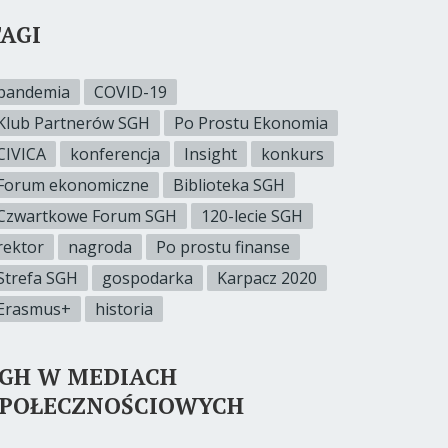
AGI
pandemia
COVID-19
Klub Partnerów SGH
Po Prostu Ekonomia
CIVICA
konferencja
Insight
konkurs
Forum ekonomiczne
Biblioteka SGH
Czwartkowe Forum SGH
120-lecie SGH
rektor
nagroda
Po prostu finanse
Strefa SGH
gospodarka
Karpacz 2020
Erasmus+
historia
SGH W MEDIACH
SPOŁECZNOŚCIOWYCH