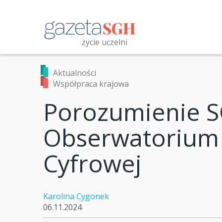
Przejdź
do
treści
życie uczelni
Przeszukaj witrynę
Aktualności
Współpraca krajowa
Porozumienie S
Obserwatorium
Cyfrowej
Karolina Cygonek
06.11.2024