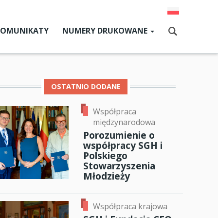
KOMUNIKATY
NUMERY DRUKOWANE
Aktualny numer
Szukaj
Numery archiwalne
OSTATNIO DODANE
Współpraca
dz SGH
międzynarodowa
cji
Porozumienie o
współpracy SGH i
zne
Polskiego
Stowarzyszenia
um SGH
Młodzieży
ok
er
ail
mia
Współpraca krajowa
ia