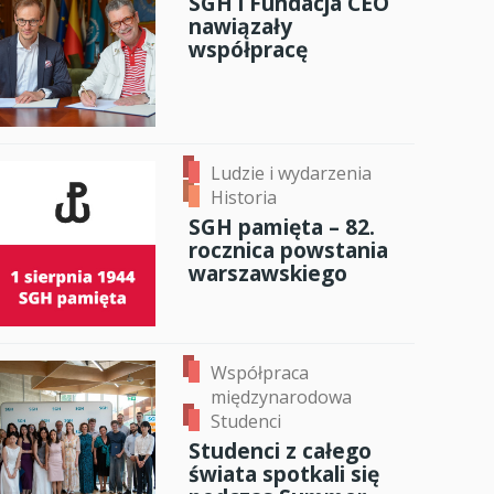
SGH i Fundacja CEO
nawiązały
anci
współpracę
dzynarodowa
oczeniem
Ludzie i wydarzenia
Historia
SGH pamięta – 82.
rocznica powstania
warszawskiego
Współpraca
międzynarodowa
Studenci
Studenci z całego
świata spotkali się