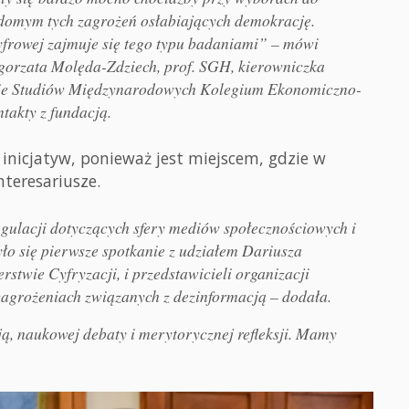
domym tych zagrożeń osłabiających demokrację.
rowej zajmuje się tego typu badaniami” – mówi
gorzata Molęda-Zdziech, prof. SGH, kierowniczka
ucie Studiów Międzynarodowych Kolegium Ekonomiczno-
takty z fundacją.
 inicjatyw, ponieważ jest miejscem, gdzie w
nteresariusze.
gulacji dotyczących sfery mediów społecznościowych i
było się pierwsze spotkanie z udziałem Dariusza
rstwie Cyfryzacji, i przedstawicieli organizacji
agrożeniach związanych z dezinformacją – dodała.
ą, naukowej debaty i merytorycznej refleksji. Mamy