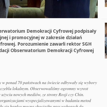
bserwatorium Demokracji Cyfrowej podpisały
nej i promocyjnej w zakresie działań
frowej. Porozumienie zawarli rektor SGH
ndacji Obserwatorium Demokracji Cyfrowej
dy w ponad 70 państwach na świecie odbywały się wybory
 szczeblu lokalnym. Obserwowaliśmy ogromny wzrost
 użyciu nowych mediów, ze strony Rosji czy Chin.
 organizacjami wyspecjalizowanymi w badaniu metod
niły się bardzo mocno chociażby przy wyborach do