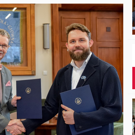
Studenci i doktor
Absolwenci
Współpraca mię
Współpraca z ot
Sport
Historia
Wspomnienia