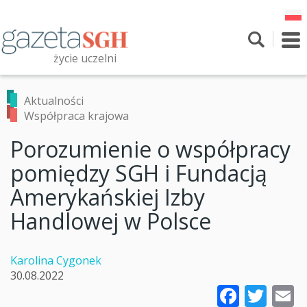
Przejdź
do
treści
To
nav
życie uczelni
Szukaj
Przeszukaj witrynę
Aktualności
Współpraca krajowa
Porozumienie o współpracy
pomiędzy SGH i Fundacją
Amerykańskiej Izby
Handlowej w Polsce
Karolina Cygonek
30.08.2022
Faceb
Twi
E