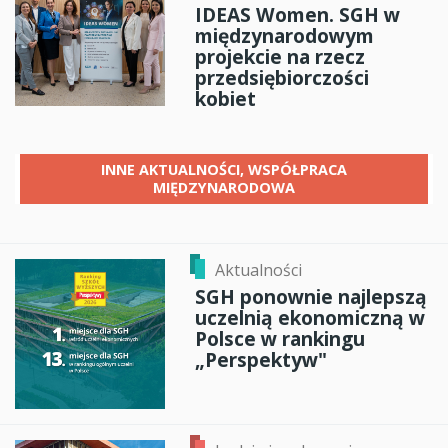
IDEAS Women. SGH w
międzynarodowym
projekcie na rzecz
przedsiębiorczości
kobiet
INNE
AKTUALNOŚCI, WSPÓŁPRACA
MIĘDZYNARODOWA
Aktualności
SGH ponownie najlepszą
uczelnią ekonomiczną w
Polsce w rankingu
„Perspektyw"