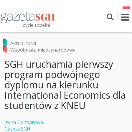
Przejdź
do
treści
To
nav
życie uczelni
Szukaj
Przeszukaj witrynę
Aktualności
Współpraca międzynarodowa
SGH uruchamia pierwszy
program podwójnego
dyplomu na kierunku
International Economics dla
studentów z KNEU
Iryna Dehtiarowa
Gazeta SGH