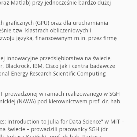
oraz Matlab) przy jednocześnie bardzo dużej
ach graficznych (GPU) oraz dla uruchamiania
ie tzw. klastrach obliczeniowych i
woju języka, finansowanym m.in. przez firmę
ej innowacyjne przedsiębiorstwa na świecie,
r, Blackrock, IBM, Cisco jak i centra badawcze
onal Energy Research Scientific Computing
MIT prowadzonej w ramach realizowanego w SGH
ckiej (NAWA) pod kierownictwem prof. dr. hab.
s: Introduction to Julia for Data Science" w MIT –
 na świecie – prowadzili pracownicy SGH (dr
i, Łukasz Kraiński, prof. dr hab. Bartosz