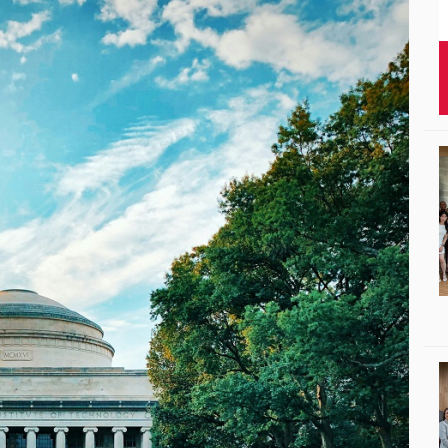
Studenci i doktor
Absolwenci
Współpraca mię
Współpraca z ot
Sport
Historia
Wspomnienia