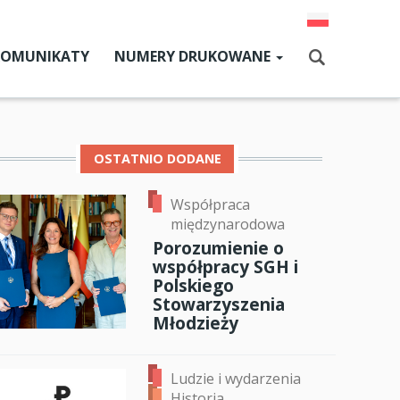
KOMUNIKATY
NUMERY DRUKOWANE
Aktualny numer
Szukaj
Numery archiwalne
OSTATNIO DODANE
Współpraca
dz SGH
międzynarodowa
cji
Porozumienie o
współpracy SGH i
zne
Polskiego
Stowarzyszenia
ok
er
ail
um SGH
Młodzieży
mia
Ludzie i wydarzenia
ia
Historia