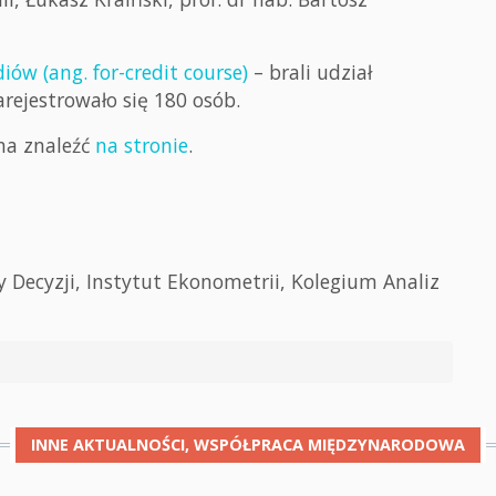
w (ang. for-credit course)
– brali udział
rejestrowało się 180 osób.
na znaleźć
na stronie
.
 Decyzji, Instytut Ekonometrii, Kolegium Analiz
INNE
AKTUALNOŚCI, WSPÓŁPRACA MIĘDZYNARODOWA