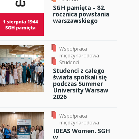
SGH pamięta – 82.
anci
rocznica powstania
warszawskiego
dzynarodowa
oczeniem
Współpraca
międzynarodowa
Studenci
Studenci z całego
świata spotkali się
podczas Summer
University Warsaw
2026
Współpraca
międzynarodowa
IDEAS Women. SGH
w