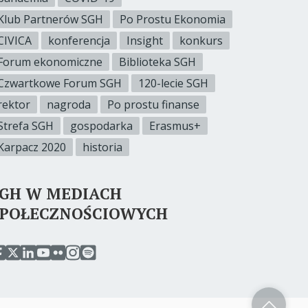
Klub Partnerów SGH
Po Prostu Ekonomia
CIVICA
konferencja
Insight
konkurs
Forum ekonomiczne
Biblioteka SGH
Czwartkowe Forum SGH
120-lecie SGH
rektor
nagroda
Po prostu finanse
Strefa SGH
gospodarka
Erasmus+
Karpacz 2020
historia
SGH W MEDIACH
SPOŁECZNOŚCIOWYCH
rzejdź
przejdź
przejdź
przejdź
przejdź
przejdź
przejdź
o
do
do
do
do
do
do
erwisu
serwisu
serwisu
serwisu
serwisu
serwisu
serwisu
acebook
twitter
linkedin
youtube
flickr
instagram
spotify