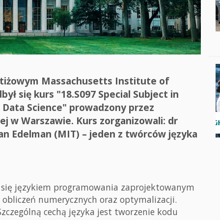
estiżowym Massachusetts Institute of
ył się kurs "18.S097 Special Subject in
or Data Science" prowadzony przez
j w Warszawie. Kurs zorganizowali: dr
lan Edelman (MIT) – jeden z twórców języka
ym się językiem programowania zaprojektowanym
 obliczeń numerycznych oraz optymalizacji.
 Szczególną cechą języka jest tworzenie kodu