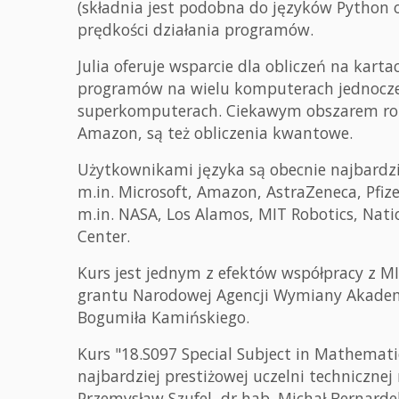
(składnia jest podobna do języków Python 
prędkości działania programów.
Julia oferuje wsparcie dla obliczeń na kart
programów na wielu komputerach jednocześn
superkomputerach. Ciekawym obszarem roz
Amazon, są też obliczenia kwantowe.
Użytkownikami języka są obecnie najbardzi
m.in. Microsoft, Amazon, AstraZeneca, Pfize
m.in. NASA, Los Alamos, MIT Robotics, Nati
Center.
Kurs jest jednym z efektów współpracy z 
grantu Narodowej Agencji Wymiany Akademi
Bogumiła Kamińskiego.
Kurs "18.S097 Special Subject in Mathematic
najbardziej prestiżowej uczelni technicznej
Przemysław Szufel, dr hab. Michał Bernardell