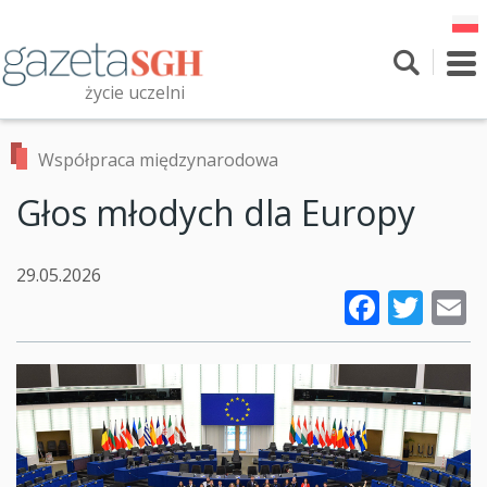
Przejdź
do
treści
To
nav
życie uczelni
Szukaj
Przeszukaj witrynę
Współpraca międzynarodowa
Głos młodych dla Europy
29.05.2026
Faceb
Twi
E