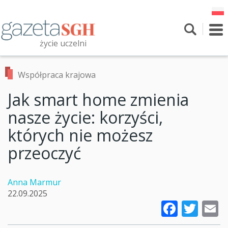
Przejdź
do
treści
To
nav
życie uczelni
Szukaj
Przeszukaj witrynę
Współpraca krajowa
Jak smart home zmienia
nasze życie: korzyści,
których nie możesz
przeoczyć
Anna Marmur
22.09.2025
Faceb
Twi
E