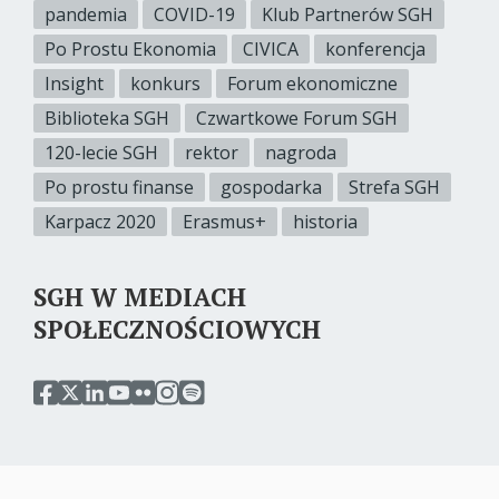
pandemia
COVID-19
Klub Partnerów SGH
Po Prostu Ekonomia
CIVICA
konferencja
Insight
konkurs
Forum ekonomiczne
Biblioteka SGH
Czwartkowe Forum SGH
120-lecie SGH
rektor
nagroda
Po prostu finanse
gospodarka
Strefa SGH
Karpacz 2020
Erasmus+
historia
SGH W MEDIACH
SPOŁECZNOŚCIOWYCH
przejdź
przejdź
przejdź
przejdź
przejdź
przejdź
przejdź
do
do
do
do
do
do
do
serwisu
serwisu
serwisu
serwisu
serwisu
serwisu
serwisu
facebook
twitter
linkedin
youtube
flickr
instagram
spotify
sgh
sgh
sgh
sgh
sgh
sgh
sgh