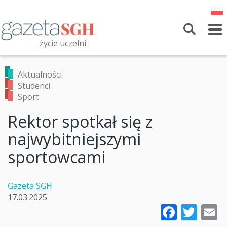
Przejdź
do
treści
To
nav
życie uczelni
Szukaj
Przeszukaj witrynę
Aktualności
Studenci
Sport
Rektor spotkał się z
najwybitniejszymi
sportowcami
Gazeta SGH
17.03.2025
Faceb
Twi
E