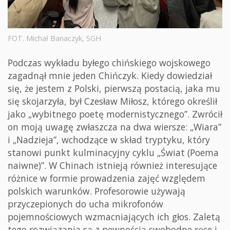
FOT. Michał Banaczyk, SGH
Podczas wykładu byłego chińskiego wojskowego
zagadnął mnie jeden Chińczyk. Kiedy dowiedział
się, że jestem z Polski, pierwszą postacią, jaka mu
się skojarzyła, był Czesław Miłosz, którego określił
jako „wybitnego poetę modernistycznego”. Zwrócił
on moją uwagę zwłaszcza na dwa wiersze: „Wiara”
i „Nadzieja”, wchodzące w skład tryptyku, który
stanowi punkt kulminacyjny cyklu „Świat (Poema
naiwne)”. W Chinach istnieją również interesujące
różnice w formie prowadzenia zajęć względem
polskich warunków. Profesorowie używają
przyczepionych do ucha mikrofonów
pojemnościowych wzmacniających ich głos. Zaletą
tego rozwiązania są z pewnością swobodne ręce i