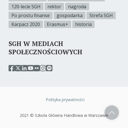
120-lecie SGH
rektor
nagroda
Po prostu finanse
gospodarka
Strefa SGH
Karpacz 2020
Erasmus+
historia
SGH W MEDIACH
SPOŁECZNOŚCIOWYCH
przejdź
przejdź
przejdź
przejdź
przejdź
przejdź
przejdź
do
do
do
do
do
do
do
serwisu
serwisu
serwisu
serwisu
serwisu
serwisu
serwisu
facebook
twitter
linkedin
youtube
flickr
instagram
spotify
sgh
sgh
sgh
sgh
sgh
sgh
sgh
Polityka prywatności
Stopka
2021 © Szkoła Główna Handlowa w Warszawie