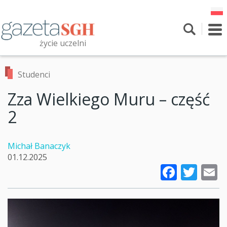
Przejdź
do
treści
To
nav
życie uczelni
Szukaj
Przeszukaj witrynę
Studenci
Zza Wielkiego Muru – część
2
Michał Banaczyk
01.12.2025
Faceb
Twi
E