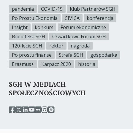
pandemia
COVID-19
Klub Partnerów SGH
Po Prostu Ekonomia
CIVICA
konferencja
Insight
konkurs
Forum ekonomiczne
Biblioteka SGH
Czwartkowe Forum SGH
120-lecie SGH
rektor
nagroda
Po prostu finanse
Strefa SGH
gospodarka
Erasmus+
Karpacz 2020
historia
SGH W MEDIACH
SPOŁECZNOŚCIOWYCH
przejdź
przejdź
przejdź
przejdź
przejdź
przejdź
przejdź
do
do
do
do
do
do
do
serwisu
serwisu
serwisu
serwisu
serwisu
serwisu
serwisu
facebook
twitter
linkedin
youtube
flickr
instagram
spotify