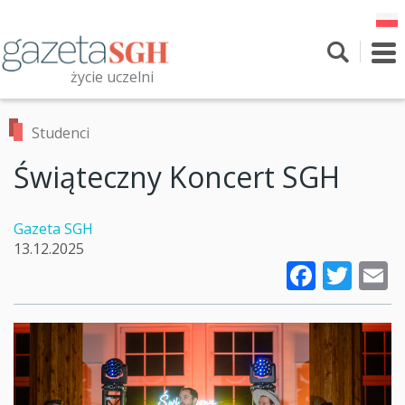
Przejdź
do
treści
To
nav
życie uczelni
Szukaj
Przeszukaj witrynę
Studenci
Świąteczny Koncert SGH
Gazeta SGH
13.12.2025
Faceb
Twi
E