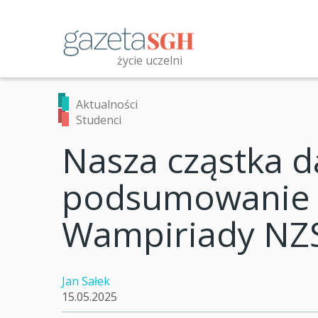
Przejdź
do
treści
życie uczelni
Przeszukaj witrynę
Aktualności
Studenci
Nasza cząstka d
podsumowanie 3
Wampiriady NZ
Jan Sałek
15.05.2025