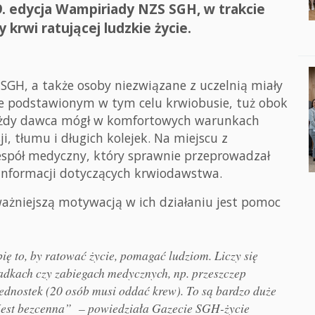
39. edycja Wampiriady NZS SGH, w trakcie
 krwi ratującej ludzkie życie.
SGH, a także osoby niezwiązane z uczelnią miały
ie podstawionym w tym celu krwiobusie, tuż obok
każdy dawca mógł w komfortowych warunkach
i, tłumu i długich kolejek. Na miejscu z
espół medyczny, który sprawnie przeprowadzał
h informacji dotyczących krwiodawstwa.
ważniejszą motywacją w ich działaniu jest pomoc
ię to, by ratować życie, pomagać ludziom. Liczy się
adkach czy zabiegach medycznych, np. przeszczep
dnostek (20 osób musi oddać krew). To są bardzo duże
 Jest bezcenna” – powiedziała Gazecie SGH-życie