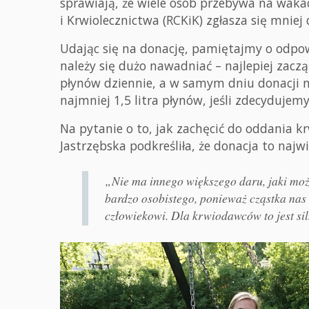
sprawiają, że wiele osób przebywa na wak
i Krwiolecznictwa (RCKiK) zgłasza się mnie
Udając się na donację, pamiętajmy o odp
należy się dużo nawadniać – najlepiej zaczą
płynów dziennie, a w samym dniu donacji na
najmniej 1,5 litra płynów, jeśli zdecydujem
Na pytanie o to, jak zachęcić do oddania kr
Jastrzębska podkreśliła, że donacja to naj
„Nie ma innego większego daru, jaki moż
bardzo osobistego, ponieważ cząstka na
człowiekowi. Dla krwiodawców to jest si