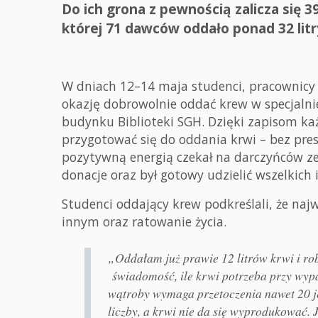
Do ich grona z pewnością zalicza się 
której 71 dawców oddało ponad 32 litry
W dniach 12–14 maja studenci, pracownicy 
okazję dobrowolnie oddać krew w specjaln
budynku Biblioteki SGH. Dzięki zapisom 
przygotować się do oddania krwi – bez presj
pozytywną energią czekał na darczyńców z
donacje oraz był gotowy udzielić wszelkic
Studenci oddający krew podkreślali, że naj
innym oraz ratowanie życia.
„Oddałam już prawie 12 litrów krwi i rob
świadomość, ile krwi potrzeba przy wyp
wątroby wymaga przetoczenia nawet 20 je
liczby, a krwi nie da się wyprodukować.