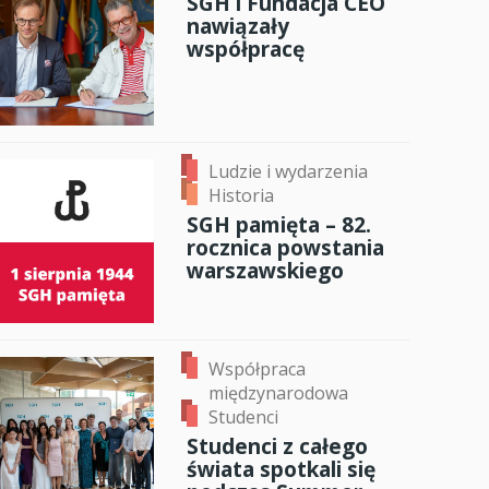
SGH i Fundacja CEO
nawiązały
anci
współpracę
dzynarodowa
oczeniem
Ludzie i wydarzenia
Historia
SGH pamięta – 82.
rocznica powstania
warszawskiego
Współpraca
międzynarodowa
Studenci
Studenci z całego
świata spotkali się