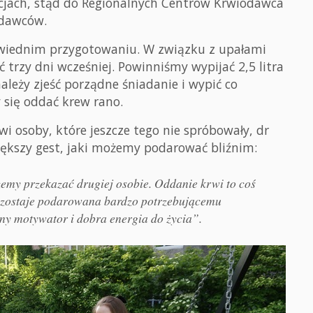
acjach, stąd do Regionalnych Centrów Krwiodawca
j dawców.
owiednim przygotowaniu. W związku z upałami
ć trzy dni wcześniej. Powinniśmy wypijać 2,5 litra
leży zjeść porządne śniadanie i wypić co
y się oddać krew rano.
wi osoby, które jeszcze tego nie spróbowały, dr
większy gest, jaki możemy podarować bliźnim:
emy przekazać drugiej osobie. Oddanie krwi to coś
s zostaje podarowana bardzo potrzebującemu
lny motywator i dobra energia do życia”.