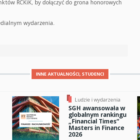
któw RCKiK, by dołączyć do grona honorowych
edialnym wydarzenia.
INNE
AKTUALNOŚCI, STUDENCI
Ludzie i wydarzenia
SGH awansowała w
globalnym rankingu
„Financial Times”
Masters in Finance
2026