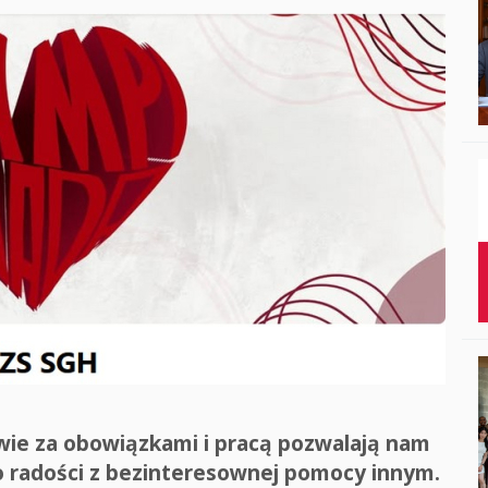
Studenci i doktor
Absolwenci
Współpraca mię
Współpraca z ot
Sport
Historia
Wspomnienia
twie za obowiązkami i pracą pozwalają nam
o radości z bezinteresownej pomocy innym.