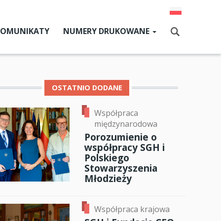
KOMUNIKATY
NUMERY DRUKOWANE
Aktualny numer
Szukaj
Numery archiwalne
OSTATNIO DODANE
Współpraca
dz SGH
międzynarodowa
cji
Porozumienie o
współpracy SGH i
zne
Polskiego
Stowarzyszenia
um SGH
Młodzieży
ok
er
ail
mia
Współpraca krajowa
ia