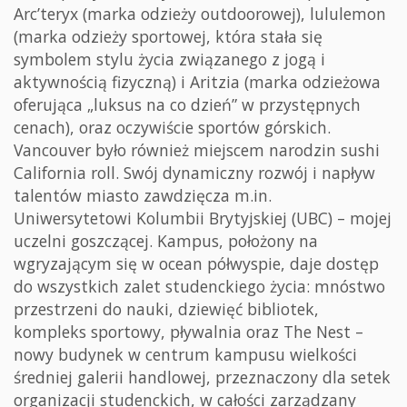
Arc’teryx (marka odzieży outdoorowej), lululemon
(marka odzieży sportowej, która stała się
symbolem stylu życia związanego z jogą i
aktywnością fizyczną) i Aritzia (marka odzieżowa
oferująca „luksus na co dzień” w przystępnych
cenach), oraz oczywiście sportów górskich.
Vancouver było również miejscem narodzin sushi
California roll. Swój dynamiczny rozwój i napływ
talentów miasto zawdzięcza m.in.
Uniwersytetowi Kolumbii Brytyjskiej (UBC) – mojej
uczelni goszczącej. Kampus, położony na
wgryzającym się w ocean półwyspie, daje dostęp
do wszystkich zalet studenckiego życia: mnóstwo
przestrzeni do nauki, dziewięć bibliotek,
kompleks sportowy, pływalnia oraz The Nest –
nowy budynek w centrum kampusu wielkości
średniej galerii handlowej, przeznaczony dla setek
organizacji studenckich, w całości zarządzany