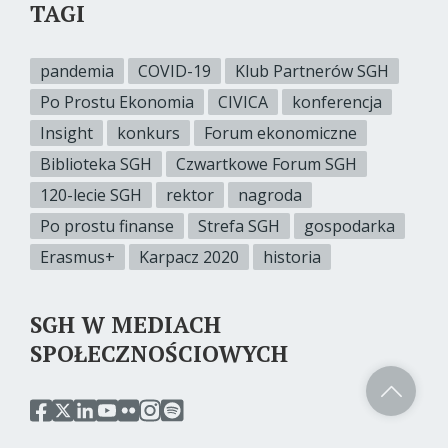
TAGI
pandemia
COVID-19
Klub Partnerów SGH
Po Prostu Ekonomia
CIVICA
konferencja
Insight
konkurs
Forum ekonomiczne
Biblioteka SGH
Czwartkowe Forum SGH
120-lecie SGH
rektor
nagroda
Po prostu finanse
Strefa SGH
gospodarka
Erasmus+
Karpacz 2020
historia
SGH W MEDIACH
SPOŁECZNOŚCIOWYCH
przejdź
przejdź
przejdź
przejdź
przejdź
przejdź
przejdź
do
do
do
do
do
do
do