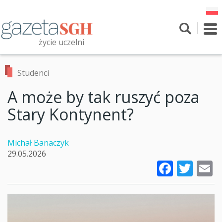
Przejdź
do
treści
To
nav
życie uczelni
Szukaj
Przeszukaj witrynę
Studenci
A może by tak ruszyć poza
Stary Kontynent?
Michał Banaczyk
29.05.2026
Faceb
Twi
E