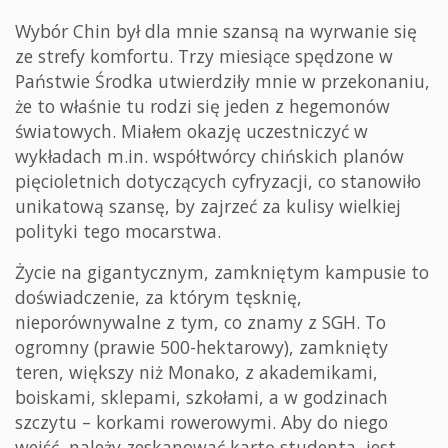
Wybór Chin był dla mnie szansą na wyrwanie się
ze strefy komfortu. Trzy miesiące spędzone w
Państwie Środka utwierdziły mnie w przekonaniu,
że to właśnie tu rodzi się jeden z hegemonów
światowych. Miałem okazję uczestniczyć w
wykładach m.in. współtwórcy chińskich planów
pięcioletnich dotyczących cyfryzacji, co stanowiło
unikatową szansę, by zajrzeć za kulisy wielkiej
polityki tego mocarstwa.
Życie na gigantycznym, zamkniętym kampusie to
doświadczenie, za którym tęsknię,
nieporównywalne z tym, co znamy z SGH. To
ogromny (prawie 500-hektarowy), zamknięty
teren, większy niż Monako, z akademikami,
boiskami, sklepami, szkołami, a w godzinach
szczytu – korkami rowerowymi. Aby do niego
wejść, należy zeskanować kartę studenta, jest