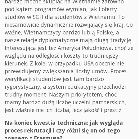
bardzo mocno skupiać na Wietnamie zarówno
pod kątem programów wymian, jak i oferty
studiów w SGH dla studentów z Wietnamu. To
niesamowicie dynamicznie rozwijający się kraj. Co
ważne, Wietnamczycy bardzo lubią Polskę, a
nasze relacje dyplomatyczne mają długą tradycję.
Interesująca jest też Ameryka Południowa, choć ze
względu na odległość i koszty to trudniejszy
kierunek. Z kolei w przypadku USA obecnie nie
przewidujemy zwiększania liczby umów. Proces
weryfikacji studentów jest tam bardzo
rygorystyczny, a system edukacyjny przechodzi
trudny moment. Naszym priorytetem, choć
mamy bardzo dużą liczbę uczelni partnerskich,
jest właśnie nie ich liczba, lecz jakość i prestiż.
Na koniec kwestia techniczna: jak wygląda
proces rekrutacji i czy różni się on od tego
znanego z Erasmusa?