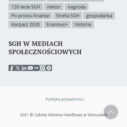
120-lecie SGH
rektor
nagroda
Po prostu finanse
Strefa SGH
gospodarka
Karpacz 2020
Erasmus+
historia
SGH W MEDIACH
SPOŁECZNOŚCIOWYCH
przejdź
przejdź
przejdź
przejdź
przejdź
przejdź
przejdź
do
do
do
do
do
do
do
serwisu
serwisu
serwisu
serwisu
serwisu
serwisu
serwisu
facebook
twitter
linkedin
youtube
flickr
instagram
spotify
sgh
sgh
sgh
sgh
sgh
sgh
sgh
Polityka prywatności
Stopka
2021 © Szkoła Główna Handlowa w Warszawie