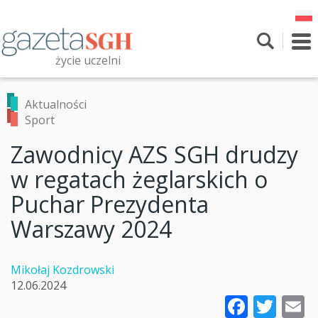
Przejdź
do
treści
To
nav
życie uczelni
Szukaj
Przeszukaj witrynę
Aktualności
Sport
Zawodnicy AZS SGH drudzy
w regatach żeglarskich o
Puchar Prezydenta
Warszawy 2024
Mikołaj Kozdrowski
12.06.2024
Faceb
Twi
E