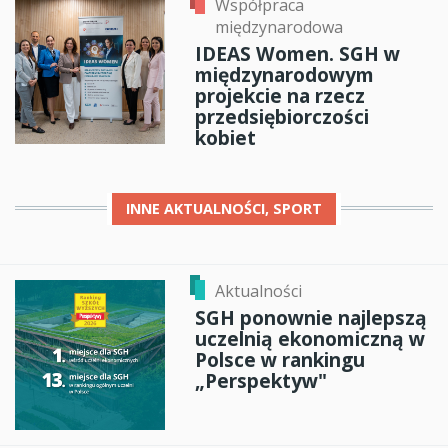
Współpraca
międzynarodowa
IDEAS Women. SGH w
międzynarodowym
projekcie na rzecz
przedsiębiorczości
kobiet
INNE
AKTUALNOŚCI, SPORT
Aktualności
SGH ponownie najlepszą
uczelnią ekonomiczną w
Polsce w rankingu
„Perspektyw"