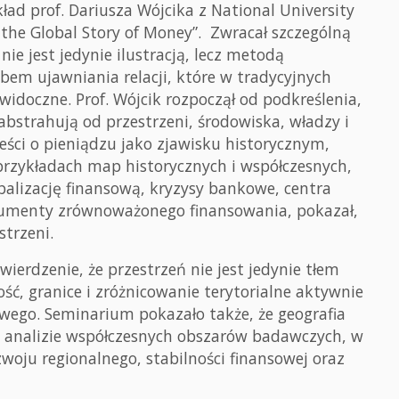
d prof. Dariusza Wójcika z National University
 the Global Story of Money”. Zwracał szczególną
ie jest jedynie ilustracją, lecz metodą
bem ujawniania relacji, które w tradycyjnych
widoczne. Prof. Wójcik rozpoczął od podkreślenia,
 abstrahują od przestrzeni, środowiska, władzy i
ieści o pieniądzu jako zjawisku historycznym,
przykładach map historycznych i współczesnych,
balizację finansową, kryzysy bankowe, centra
trumenty zrównoważonego finansowania, pokazał,
strzeni.
ierdzenie, że przestrzeń nie jest jedynie tłem
łość, granice i zróżnicowanie terytorialne aktywnie
wego. Seminarium pokazało także, że geografia
w analizie współczesnych obszarów badawczych, w
zwoju regionalnego, stabilności finansowej oraz