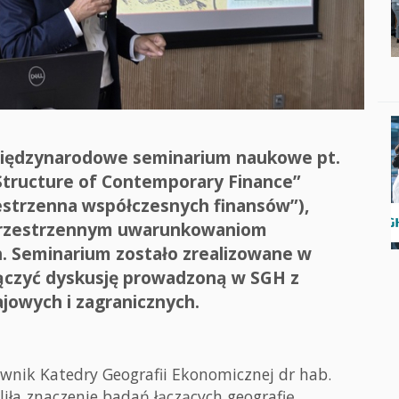
 międzynarodowe seminarium naukowe pt.
 Structure of Contemporary Finance”
zestrzenna współczesnych finansów”),
 przestrzennym uwarunkowaniom
 Seminarium zostało zrealizowane w
łączyć dyskusję prowadzoną w SGH z
jowych i zagranicznych.
ownik Katedry Geografii Ekonomicznej dr hab.
liła znaczenie badań łączących geografię