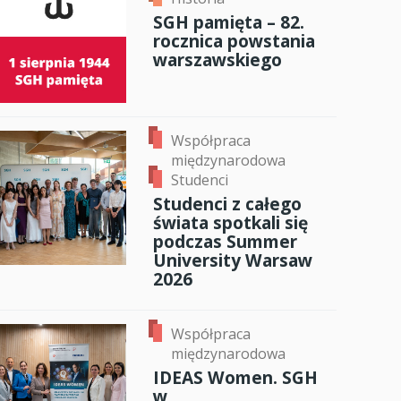
SGH pamięta – 82.
ok
er
ail
anci
rocznica powstania
warszawskiego
dzynarodowa
oczeniem
Współpraca
międzynarodowa
Studenci
Studenci z całego
świata spotkali się
podczas Summer
University Warsaw
2026
Współpraca
międzynarodowa
IDEAS Women. SGH
w