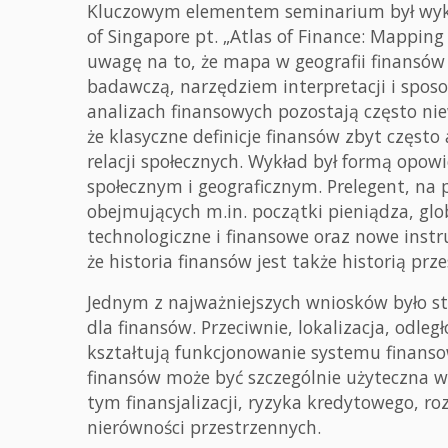
Kluczowym elementem seminarium był wykła
of Singapore pt. „Atlas of Finance: Mapping
uwagę na to, że mapa w geografii finansów n
badawczą, narzędziem interpretacji i sposo
analizach finansowych pozostają często nie
że klasyczne definicje finansów zbyt często
relacji społecznych. Wykład był formą opow
społecznym i geograficznym. Prelegent, na 
obejmujących m.in. początki pieniądza, glo
technologiczne i finansowe oraz nowe ins
że historia finansów jest także historią prze
Jednym z najważniejszych wniosków było stw
dla finansów. Przeciwnie, lokalizacja, odleg
kształtują funkcjonowanie systemu finanso
finansów może być szczególnie użyteczna 
tym finansjalizacji, ryzyka kredytowego, ro
nierówności przestrzennych.