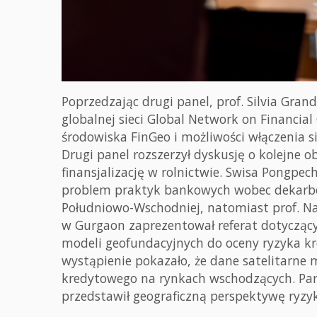
Poprzedzając drugi panel, prof. Silvia Gran
globalnej sieci Global Network on Financial
środowiska FinGeo i możliwości włączenia
Drugi panel rozszerzył dyskusję o kolejne 
finansjalizację w rolnictwie. Swisa Pongpe
problem praktyk bankowych wobec dekarboni
Południowo-Wschodniej, natomiast prof. 
w Gurgaon zaprezentował referat dotycząc
modeli geofundacyjnych do oceny ryzyka k
wystąpienie pokazało, że dane satelitarne
kredytowego na rynkach wschodzących. Pan
przedstawił geograficzną perspektywę ryzyk