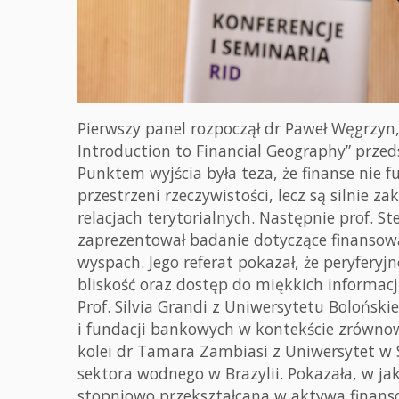
Pierwszy panel rozpoczął dr Paweł Węgrzyn
Introduction to Financial Geography” przeds
Punktem wyjścia była teza, że finanse nie 
przestrzeni rzeczywistości, lecz są silnie za
relacjach terytorialnych. Następnie prof. S
zaprezentował badanie dotyczące finansow
wyspach. Jego referat pokazał, że peryferyjn
bliskość oraz dostęp do miękkich informacj
Prof. Silvia Grandi z Uniwersytetu Bolońsk
i fundacji bankowych w kontekście zrównow
kolei dr Tamara Zambiasi z Uniwersytet w S
sektora wodnego w Brazylii. Pokazała, w ja
stopniowo przekształcana w aktywa finanso