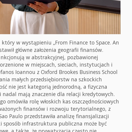
, który w wystąpieniu „From Finance to Space. An
tawił główne założenia geografii finansów.
funkcjonują w abstrakcyjnej, pozbawionej
korzenione w miejscach, sieciach, instytucjach i
tefanos Ioannou z Oxford Brookes Business School
ania małych przedsiębiorstw na szkockich
ość nie jest kategorią jednorodną, a fizyczna
i nadal mają znaczenie dla relacji kredytowych.
iego omówiła rolę włoskich kas oszczędnościowych
ażonych finansów i rozwoju terytorialnego, z
ao Paulo przedstawiła analizę finansjalizacji
ki sposób infrastruktura publiczna może być
we, a także, że prywatyzacja często nie