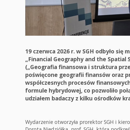
19 czerwca 2026 r. w SGH odbyło się
„Financial Geography and the Spatial
(„Geografia finansowa i struktura pr
poświęcone geografii finansów oraz
współczesnych procesów finansowych.
formule hybrydowej, co pozwoliło po
udziałem badaczy z kilku ośrodków kra
Wydarzenie otworzyła prorektor SGH i kier
Dorota Niedziółka, prof. SGH, która podkreś