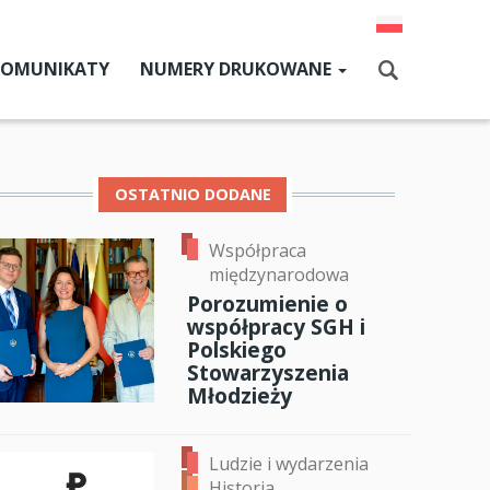
KOMUNIKATY
NUMERY DRUKOWANE
Aktualny numer
Szukaj
Numery archiwalne
OSTATNIO DODANE
Współpraca
dz SGH
międzynarodowa
cji
Porozumienie o
współpracy SGH i
zne
Polskiego
Stowarzyszenia
um SGH
Młodzieży
mia
Ludzie i wydarzenia
ia
Historia