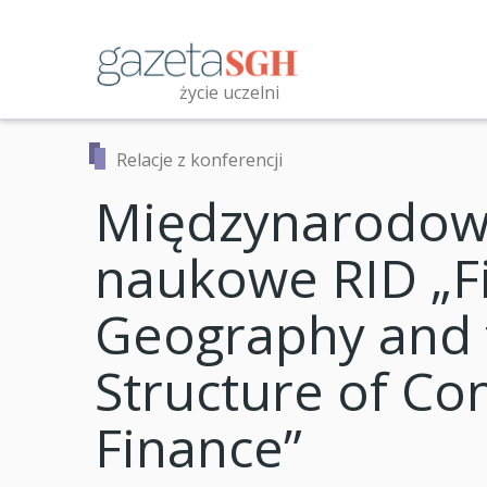
Przejdź
do
treści
życie uczelni
Przeszukaj witrynę
Relacje z konferencji
Międzynarodow
naukowe RID „Fi
Geography and t
Structure of C
Finance”