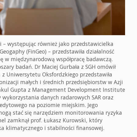
di – występując również jako przedstawicielka
 Geogaphy (FinGeo) – przedstawiła działalność
 się w międzynarodową współpracę badawczą.
obszary badań. Dr Maciej Gurbała z SGH omówił
ch z Uniwersytetu Oksfordzkiego przedstawiła
zacji małych i średnich przedsiębiorstw w Azji
Nakul Gupta z Management Development Institute
y wykorzystania danych radarowych SAR oraz
redytowego na poziomie miejskim. Jego
 mogą stać się narzędziem monitorowania ryzyka
el zamknął prof. Łukasz Kurowski, który
a klimatycznego i stabilności finansowej.