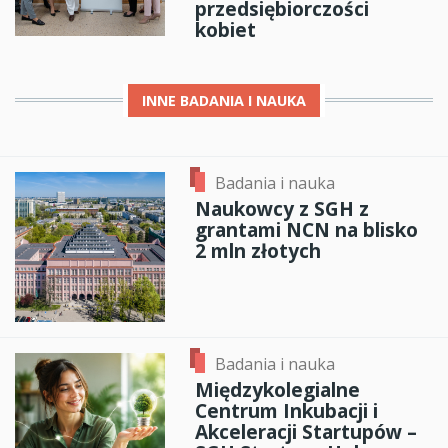
przedsiębiorczości
kobiet
INNE
BADANIA I NAUKA
Badania i nauka
Naukowcy z SGH z
grantami NCN na blisko
2 mln złotych
Badania i nauka
Międzykolegialne
Centrum Inkubacji i
Akceleracji Startupów –