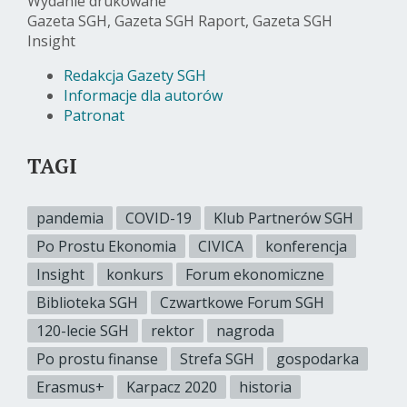
Wydanie drukowane
Gazeta SGH, Gazeta SGH Raport, Gazeta SGH
Insight
Redakcja Gazety SGH
Informacje dla autorów
Patronat
TAGI
pandemia
COVID-19
Klub Partnerów SGH
Po Prostu Ekonomia
CIVICA
konferencja
Insight
konkurs
Forum ekonomiczne
Biblioteka SGH
Czwartkowe Forum SGH
120-lecie SGH
rektor
nagroda
Po prostu finanse
Strefa SGH
gospodarka
Erasmus+
Karpacz 2020
historia