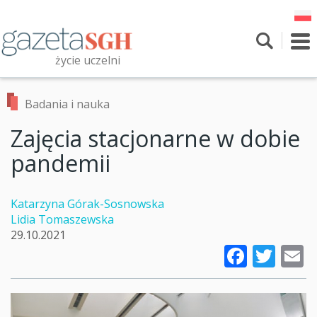
Przejdź
do
treści
To
nav
życie uczelni
Szukaj
Przeszukaj witrynę
Badania i nauka
Zajęcia stacjonarne w dobie
pandemii
Katarzyna Górak-Sosnowska
Lidia Tomaszewska
29.10.2021
Faceb
Twi
E