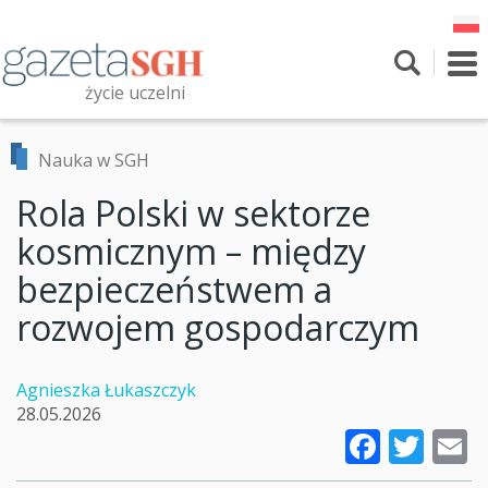
Przejdź
do
treści
To
nav
życie uczelni
Szukaj
Przeszukaj witrynę
Nauka w SGH
Rola Polski w sektorze
kosmicznym – między
bezpieczeństwem a
rozwojem gospodarczym
Agnieszka Łukaszczyk
28.05.2026
Faceb
Twi
E