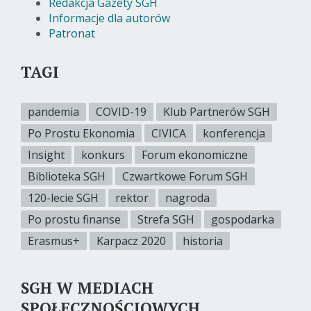
Redakcja Gazety SGH
Informacje dla autorów
Patronat
TAGI
pandemia
COVID-19
Klub Partnerów SGH
Po Prostu Ekonomia
CIVICA
konferencja
Insight
konkurs
Forum ekonomiczne
Biblioteka SGH
Czwartkowe Forum SGH
120-lecie SGH
rektor
nagroda
Po prostu finanse
Strefa SGH
gospodarka
Erasmus+
Karpacz 2020
historia
SGH W MEDIACH
SPOŁECZNOŚCIOWYCH