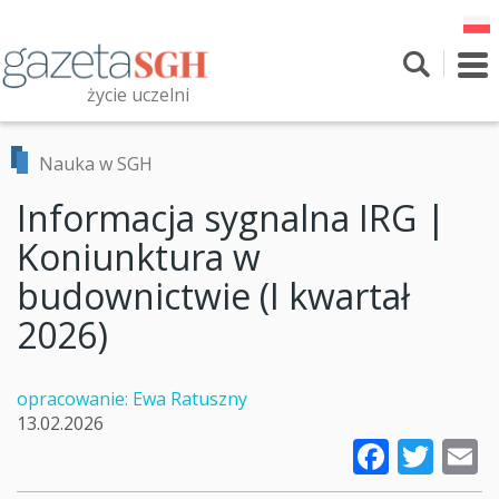
Przejdź
do
treści
To
nav
życie uczelni
Szukaj
Przeszukaj witrynę
Nauka w SGH
Informacja sygnalna IRG |
Koniunktura w
budownictwie (I kwartał
2026)
opracowanie: Ewa Ratuszny
13.02.2026
Faceb
Twi
E