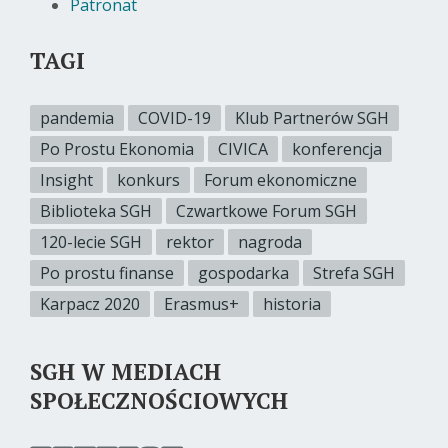
Patronat
TAGI
pandemia
COVID-19
Klub Partnerów SGH
Po Prostu Ekonomia
CIVICA
konferencja
Insight
konkurs
Forum ekonomiczne
Biblioteka SGH
Czwartkowe Forum SGH
120-lecie SGH
rektor
nagroda
Po prostu finanse
gospodarka
Strefa SGH
Karpacz 2020
Erasmus+
historia
SGH W MEDIACH
SPOŁECZNOŚCIOWYCH