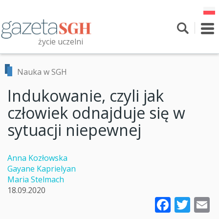
Przejdź
do
treści
To
nav
życie uczelni
Szukaj
Przeszukaj witrynę
Nauka w SGH
Indukowanie, czyli jak
człowiek odnajduje się w
sytuacji niepewnej
Anna Kozłowska
Gayane Kaprielyan
Maria Stelmach
18.09.2020
Faceb
Twi
E