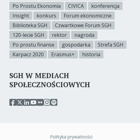
Po Prostu Ekonomia
CIVICA
konferencja
Insight
konkurs
Forum ekonomiczne
Biblioteka SGH
Czwartkowe Forum SGH
120-lecie SGH
rektor
nagroda
Po prostu finanse
gospodarka
Strefa SGH
Karpacz 2020
Erasmus+
historia
SGH W MEDIACH
SPOŁECZNOŚCIOWYCH
przejdź
przejdź
przejdź
przejdź
przejdź
przejdź
przejdź
do
do
do
do
do
do
do
serwisu
serwisu
serwisu
serwisu
serwisu
serwisu
serwisu
facebook
twitter
linkedin
youtube
flickr
instagram
spotify
sgh
sgh
sgh
sgh
sgh
sgh
sgh
Polityka prywatności