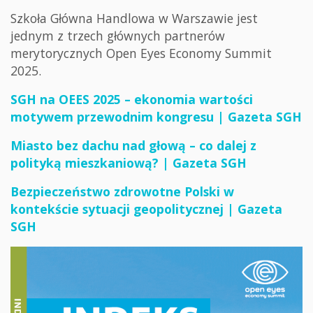
Szkoła Główna Handlowa w Warszawie jest
jednym z trzech głównych partnerów
merytorycznych Open Eyes Economy Summit
2025.
SGH na OEES 2025 – ekonomia wartości
motywem przewodnim kongresu | Gazeta SGH
Miasto bez dachu nad głową – co dalej z
polityką mieszkaniową? | Gazeta SGH
Bezpieczeństwo zdrowotne Polski w
kontekście sytuacji geopolitycznej | Gazeta
SGH