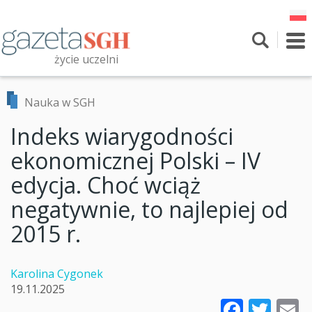
Przejdź
do
treści
To
nav
życie uczelni
Szukaj
Przeszukaj witrynę
Nauka w SGH
Indeks wiarygodności
ekonomicznej Polski – IV
edycja. Choć wciąż
negatywnie, to najlepiej od
2015 r.
Karolina Cygonek
19.11.2025
Faceb
Twi
E