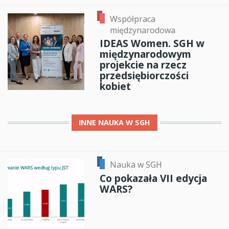
Współpraca
międzynarodowa
IDEAS Women. SGH w
międzynarodowym
projekcie na rzecz
przedsiębiorczości
kobiet
INNE
NAUKA W SGH
Nauka w SGH
Co pokazała VII edycja
WARS?