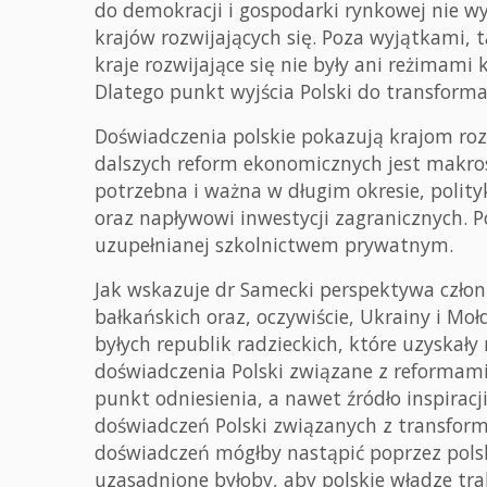
do demokracji i gospodarki rynkowej nie w
krajów rozwijających się. Poza wyjątkami, 
kraje rozwijające się nie były ani reżima
Dlatego punkt wyjścia Polski do transformac
Doświadczenia polskie pokazują krajom ro
dalszych reform ekonomicznych jest makros
potrzebna i ważna w długim okresie, polit
oraz napływowi inwestycji zagranicznych. P
uzupełnianej szkolnictwem prywatnym.
Jak wskazuje dr Samecki perspektywa człon
bałkańskich oraz, oczywiście, Ukrainy i Mołd
byłych republik radzieckich, które uzyska
doświadczenia Polski związane z reformam
punkt odniesienia, a nawet źródło inspiracj
doświadczeń Polski związanych z transformac
doświadczeń mógłby nastąpić poprzez pols
uzasadnione byłoby, aby polskie władze tr