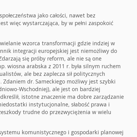
połeczeństwa jako całości, nawet bez
est więc wystarczająca, by w pełni zaspokoić
wielanie wzorca transformacji gdzie indziej w
ynnik integracji europejskiej jest niemożliwy do
darzają się próby reform, ale nie są one
 np. wiosna arabska z 2011 r. była silnym ruchem
alistów, ale bez zaplecza sił politycznych
. Zdaniem dr. Sameckiego możliwy jest szybki
dniowo-Wschodniej), ale jest on bardziej
odkreślił, istotne znaczenie ma dobre zarządzanie
iedostatki instytucjonalne, słabość prawa i
zeszkody trudne do przezwyciężenia w wielu
od systemu komunistycznego i gospodarki planowej