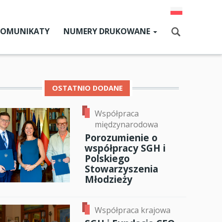
KOMUNIKATY
NUMERY DRUKOWANE
Aktualny numer
Szukaj
Numery archiwalne
OSTATNIO DODANE
Współpraca
dz SGH
międzynarodowa
cji
Porozumienie o
współpracy SGH i
zne
Polskiego
Stowarzyszenia
um SGH
Młodzieży
ok
er
ail
mia
Współpraca krajowa
ia