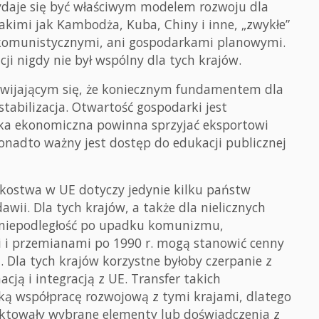
ydaje się być właściwym modelem rozwoju dla
takimi jak Kambodża, Kuba, Chiny i inne, „zwykłe”
mi komunistycznymi, ani gospodarkami planowymi.
ji nigdy nie był wspólny dla tych krajów.
zwijającym się, że koniecznym fundamentem dla
tabilizacja. Otwartość gospodarki jest
yka ekonomiczna powinna sprzyjać eksportowi
onadto ważny jest dostęp do edukacji publicznej
kostwa w UE dotyczy jedynie kilku państw
awii. Dla tych krajów, a także dla nielicznych
ły niepodległość po upadku komunizmu,
i i przemianami po 1990 r. mogą stanowić cenny
i. Dla tych krajów korzystne byłoby czerpanie z
ją i integracją z UE. Transfer takich
ką współpracę rozwojową z tymi krajami, dlatego
aktowały wybrane elementy lub doświadczenia z