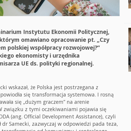
inarium Instytutu Ekonomii Politycznej,
a którym omawiano opracowanie pt. „Czy
em polskiej współpracy rozwojowej?”
kiego ekonomisty i urzędnika
arza UE ds. polityki regionalnej.
i wskazał, że Polska jest postrzegana z
powiodła się transformacja systemowa. I rosną
tawała się „dużym graczem” na arenie
 związku z tymi oczekiwaniami pojawia się
DA (ang. Official Development Assistance), czyli
ł dr Samecki, zazwyczaj w odpowiedzi pada teza,