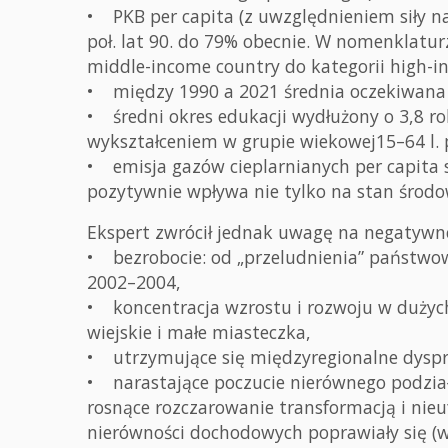
• PKB per capita (z uwzględnieniem siły na
poł. lat 90. do 79% obecnie. W nomenklatur
middle-income country do kategorii high-i
• między 1990 a 2021 średnia oczekiwana d
• średni okres edukacji wydłużony o 3,8 ro
wykształceniem w grupie wiekowej15–64 l. 
• emisja gazów cieplarnianych per capita 
pozytywnie wpływa nie tylko na stan środow
Ekspert zwrócił jednak uwagę na negatywne
• bezrobocie: od „przeludnienia” państwo
2002–2004,
• koncentracja wzrostu i rozwoju w dużych 
wiejskie i małe miasteczka,
• utrzymujące się międzyregionalne dyspr
• narastające poczucie nierównego podział
rosnące rozczarowanie transformacją i nie
nierówności dochodowych poprawiały się (ws