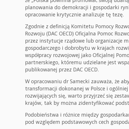
że „Polska powinna promować swoją udaną
planowania do demokracji i gospodarki ry
opracowanie krytycznie analizuje tę tezę.
Zgodnie z definicją Komitetu Pomocy Rozwo
Rozwoju (DAC OECD) Oficjalna Pomoc Rozwo
przez instytucje rządowe lub organizacje 
gospodarczego i dobrobytu w krajach rozwi
współpracy rozwojowej jako Oficjalnej Pomo
partnerskiego, któremu udzielane jest wspa
publikowanej przez DAC OECD.
W opracowaniu dr Samecki zauważa, że aby g
transformacji dokonanej w Polsce i ogólnie
rozwijających się, warto przyjrzeć się zes
krajów, tak by można zidentyfikować pods
Podobieństwa i różnice między gospodarka
pod względem podstawowych cech gospodark