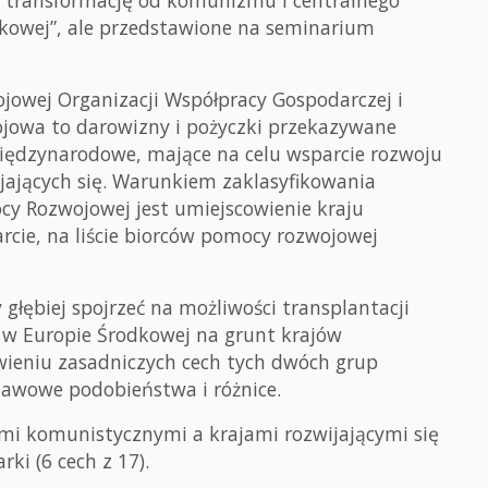
 transformację od komunizmu i centralnego
nkowej”, ale przedstawione na seminarium
jowej Organizacji Współpracy Gospodarczej i
jowa to darowizny i pożyczki przekazywane
międzynarodowe, mające na celu wsparcie rozwoju
jających się. Warunkiem zaklasyfikowania
cy Rozwojowej jest umiejscowienie kraju
rcie, na liście biorców pomocy rozwojowej
łębiej spojrzeć na możliwości transplantacji
j w Europie Środkowej na grunt krajów
tawieniu zasadniczych cech tych dwóch grup
tawowe podobieństwa i różnice.
mi komunistycznymi a krajami rozwijającymi się
i (6 cech z 17).