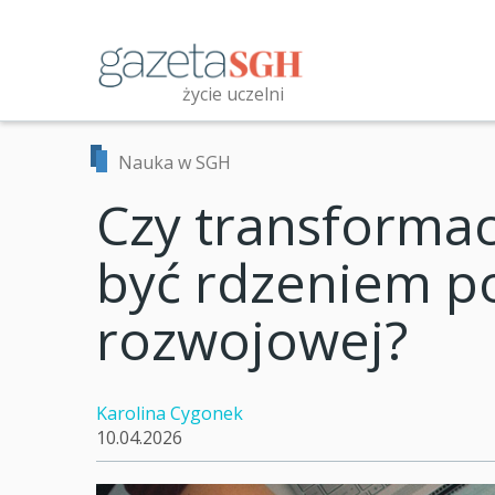
Przejdź
do
treści
życie uczelni
Przeszukaj witrynę
Nauka w SGH
Czy transformac
być rdzeniem po
rozwojowej?
Karolina Cygonek
10.04.2026