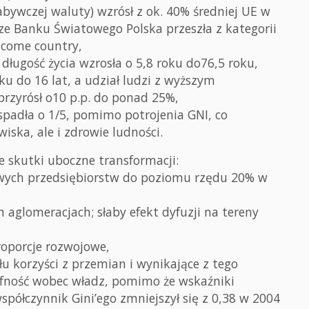
bywczej waluty) wzrósł z ok. 40% średniej UE w
ze Banku Światowego Polska przeszła z kategorii
ncome country,
ługość życia wzrosła o 5,8 roku do76,5 roku,
ku do 16 lat, a udział ludzi z wyższym
przyrósł o10 p.p. do ponad 25%,
spadła o 1/5, pomimo potrojenia GNI, co
iska, ale i zdrowie ludności.
 skutki uboczne transformacji:
wych przedsiębiorstw do poziomu rzędu 20% w
aglomeracjach; słaby efekt dyfuzji na tereny
oporcje rozwojowe,
u korzyści z przemian i wynikające z tego
ufność wobec władz, pomimo że wskaźniki
półczynnik Gini’ego zmniejszył się z 0,38 w 2004