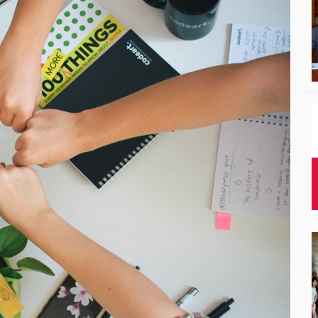
Studenci i doktor
Absolwenci
Współpraca mię
Współpraca z ot
Sport
Historia
Wspomnienia