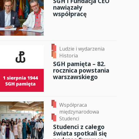
SGH i Fundacja CEO
nawiązały
anci
współpracę
dzynarodowa
oczeniem
Ludzie i wydarzenia
Historia
SGH pamięta – 82.
rocznica powstania
warszawskiego
Współpraca
międzynarodowa
Studenci
Studenci z całego
świata spotkali się