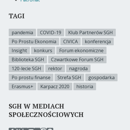
TAGI
pandemia
COVID-19
Klub Partnerów SGH
Po Prostu Ekonomia
CIVICA
konferencja
Insight
konkurs
Forum ekonomiczne
Biblioteka SGH
Czwartkowe Forum SGH
120-lecie SGH
rektor
nagroda
Po prostu finanse
Strefa SGH
gospodarka
Erasmus+
Karpacz 2020
historia
SGH W MEDIACH
SPOŁECZNOŚCIOWYCH