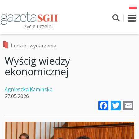
Przejdź
do
treści
To
nav
życie uczelni
Szukaj
Przeszukaj witrynę
Ludzie i wydarzenia
Wyścig wiedzy
ekonomicznej
Agnieszka Kamińska
27.05.2026
Faceb
Twi
E