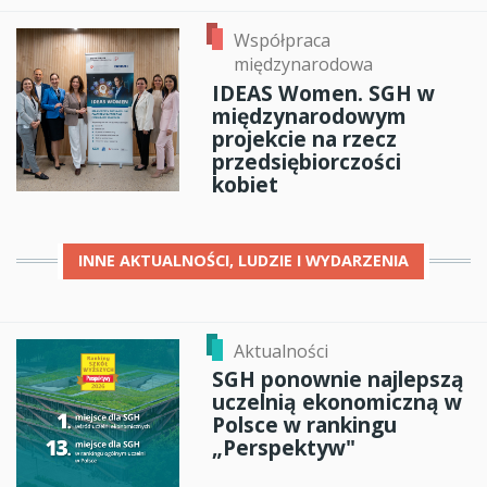
Współpraca
międzynarodowa
IDEAS Women. SGH w
międzynarodowym
projekcie na rzecz
przedsiębiorczości
kobiet
INNE
AKTUALNOŚCI, LUDZIE I WYDARZENIA
Aktualności
SGH ponownie najlepszą
uczelnią ekonomiczną w
Polsce w rankingu
„Perspektyw"