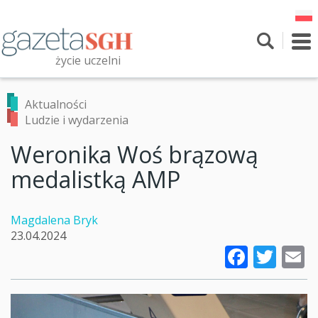
Przejdź
do
treści
To
nav
życie uczelni
Szukaj
Przeszukaj witrynę
Aktualności
Ludzie i wydarzenia
Weronika Woś brązową
medalistką AMP
Magdalena Bryk
23.04.2024
Faceb
Twi
E