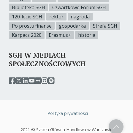
Biblioteka SGH
Czwartkowe Forum SGH
120-lecie SGH
rektor
nagroda
Po prostu finanse
gospodarka
Strefa SGH
Karpacz 2020
Erasmus+
historia
SGH W MEDIACH
SPOŁECZNOŚCIOWYCH
przejdź
przejdź
przejdź
przejdź
przejdź
przejdź
przejdź
do
do
do
do
do
do
do
serwisu
serwisu
serwisu
serwisu
serwisu
serwisu
serwisu
facebook
twitter
linkedin
youtube
flickr
instagram
spotify
sgh
sgh
sgh
sgh
sgh
sgh
sgh
Polityka prywatności
Stopka
2021 © Szkoła Główna Handlowa w Warszawie