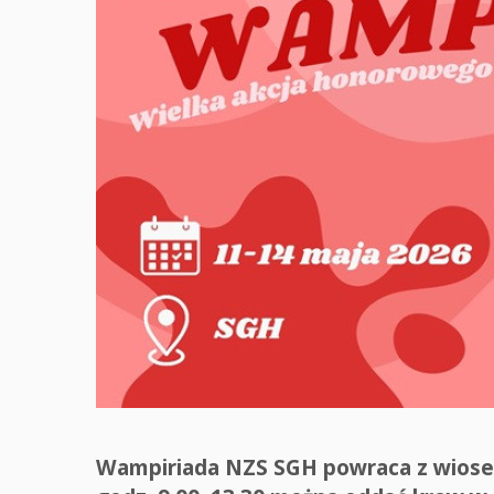
Wampiriada NZS SGH powraca z wiosen