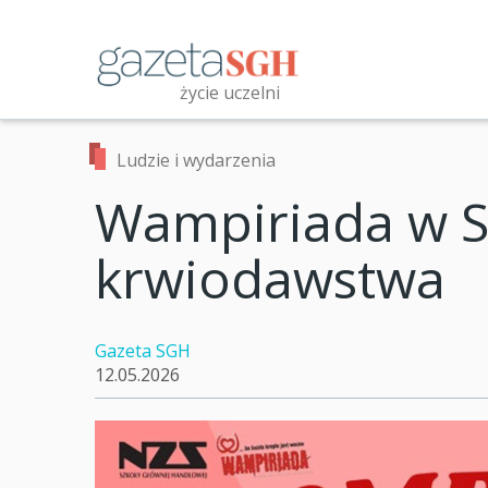
Przejdź
do
treści
życie uczelni
Przeszukaj witrynę
Ludzie i wydarzenia
Wampiriada w S
krwiodawstwa
Gazeta SGH
12.05.2026