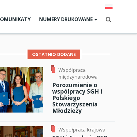
KOMUNIKATY
NUMERY DRUKOWANE
Aktualny numer
Szukaj
Numery archiwalne
OSTATNIO DODANE
Współpraca
dz SGH
międzynarodowa
cji
Porozumienie o
współpracy SGH i
zne
Polskiego
ok
er
ail
Stowarzyszenia
um SGH
Młodzieży
mia
Współpraca krajowa
ia