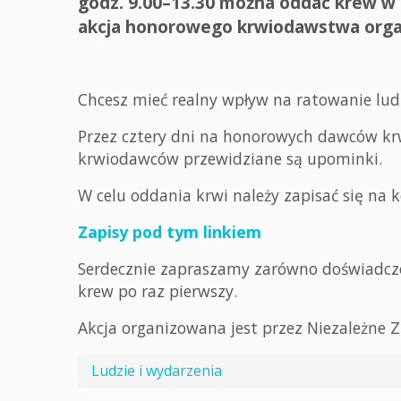
godz. 9.00–13.30 można oddać krew w 
akcja honorowego krwiodawstwa orga
Chcesz mieć realny wpływ na ratowanie lud
Przez cztery dni na honorowych dawców krw
krwiodawców przewidziane są upominki.
W celu oddania krwi należy zapisać się na k
Zapisy pod tym linkiem
Serdecznie zapraszamy zarówno doświadczon
krew po raz pierwszy.
Akcja organizowana jest przez Niezależne 
Ludzie i wydarzenia