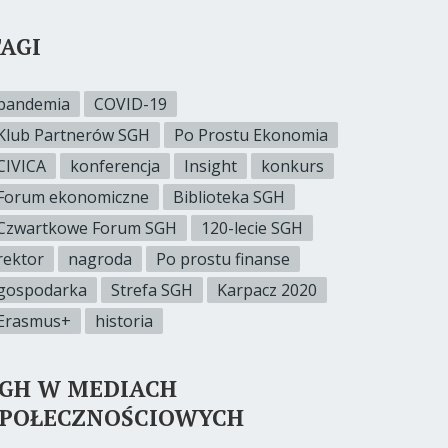
AGI
pandemia
COVID-19
Klub Partnerów SGH
Po Prostu Ekonomia
CIVICA
konferencja
Insight
konkurs
Forum ekonomiczne
Biblioteka SGH
Czwartkowe Forum SGH
120-lecie SGH
rektor
nagroda
Po prostu finanse
gospodarka
Strefa SGH
Karpacz 2020
Erasmus+
historia
SGH W MEDIACH
SPOŁECZNOŚCIOWYCH