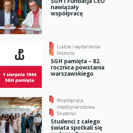
SGH i Fundacja CEO
nawiązały
anci
współpracę
dzynarodowa
oczeniem
Ludzie i wydarzenia
Historia
SGH pamięta – 82.
rocznica powstania
warszawskiego
Współpraca
międzynarodowa
Studenci
Studenci z całego
świata spotkali się