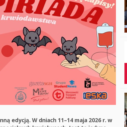
Studenci i doktor
Absolwenci
Współpraca mię
Współpraca z ot
Sport
Historia
Wspomnienia
ną edycją. W dniach 11–14 maja 2026 r. w