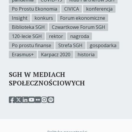
Po Prostu Ekonomia
CIVICA
konferencja
Insight
konkurs
Forum ekonomiczne
Biblioteka SGH
Czwartkowe Forum SGH
120-lecie SGH
rektor
nagroda
Po prostu finanse
Strefa SGH
gospodarka
Erasmus+
Karpacz 2020
historia
SGH W MEDIACH
SPOŁECZNOŚCIOWYCH
przejdź
przejdź
przejdź
przejdź
przejdź
przejdź
przejdź
do
do
do
do
do
do
do
serwisu
serwisu
serwisu
serwisu
serwisu
serwisu
serwisu
facebook
twitter
linkedin
youtube
flickr
instagram
spotify
sgh
sgh
sgh
sgh
sgh
sgh
sgh