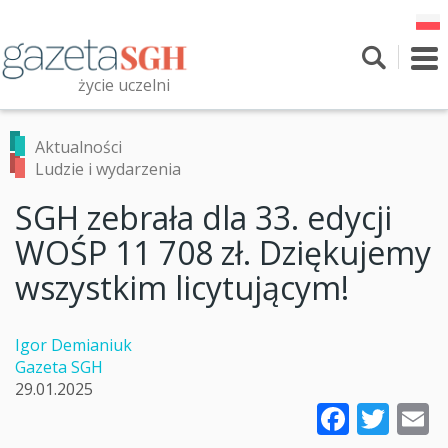
Przejdź
do
treści
To
nav
życie uczelni
Szukaj
Przeszukaj witrynę
Aktualności
Ludzie i wydarzenia
SGH zebrała dla 33. edycji
WOŚP 11 708 zł. Dziękujemy
wszystkim licytującym!
Igor Demianiuk
Gazeta SGH
29.01.2025
Faceb
Twi
E