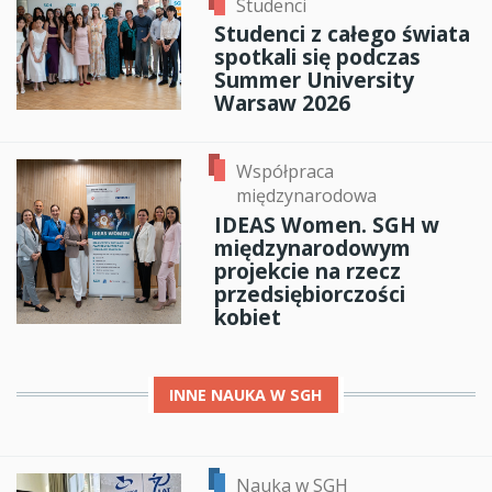
Studenci
Studenci z całego świata
spotkali się podczas
Summer University
Warsaw 2026
Współpraca
międzynarodowa
IDEAS Women. SGH w
międzynarodowym
projekcie na rzecz
przedsiębiorczości
kobiet
INNE
NAUKA W SGH
Nauka w SGH