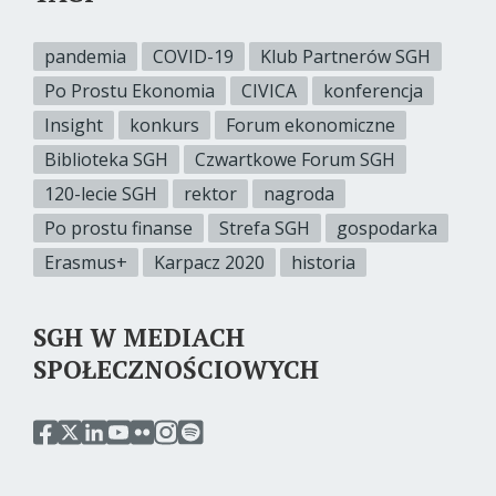
pandemia
COVID-19
Klub Partnerów SGH
Po Prostu Ekonomia
CIVICA
konferencja
Insight
konkurs
Forum ekonomiczne
Biblioteka SGH
Czwartkowe Forum SGH
120-lecie SGH
rektor
nagroda
Po prostu finanse
Strefa SGH
gospodarka
Erasmus+
Karpacz 2020
historia
SGH W MEDIACH
SPOŁECZNOŚCIOWYCH
przejdź
przejdź
przejdź
przejdź
przejdź
przejdź
przejdź
do
do
do
do
do
do
do
serwisu
serwisu
serwisu
serwisu
serwisu
serwisu
serwisu