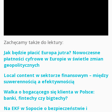
Zachęcamy także do lektury:
Jak będzie płacić Europa jutra? Nowoczesne
płatności cyfrowe w Europie w świetle zmian
geopolitycznych
Local content w sektorze finansowym – między
suwerennością a efektywnością
Walka o bogacącego się klienta w Polsce:
banki, fintechy czy bigtechy?
Na EKF w Sopocie o bezpieczeństwie i