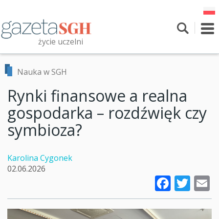
Przejdź
do
treści
To
nav
życie uczelni
Szukaj
Przeszukaj witrynę
Nauka w SGH
Rynki finansowe a realna
gospodarka – rozdźwięk czy
symbioza?
Karolina Cygonek
02.06.2026
Faceb
Twi
E