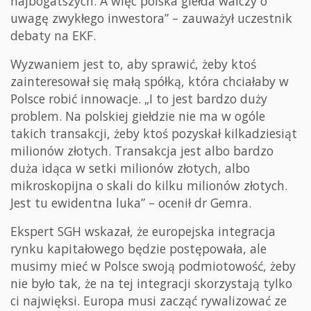
najbogatszych. A więc polska giełda walczy o
uwagę zwykłego inwestora” – zauważył uczestnik
debaty na EKF.
Wyzwaniem jest to, aby sprawić, żeby ktoś
zainteresował się małą spółką, która chciałaby w
Polsce robić innowacje. „I to jest bardzo duży
problem. Na polskiej giełdzie nie ma w ogóle
takich transakcji, żeby ktoś pozyskał kilkadziesiąt
milionów złotych. Transakcja jest albo bardzo
duża idąca w setki milionów złotych, albo
mikroskopijna o skali do kilku milionów złotych.
Jest tu ewidentna luka” – ocenił dr Gemra.
Ekspert SGH wskazał, że europejska integracja
rynku kapitałowego będzie postępowała, ale
musimy mieć w Polsce swoją podmiotowość, żeby
nie było tak, że na tej integracji skorzystają tylko
ci najwięksi. Europa musi zacząć rywalizować ze