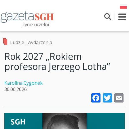
Przejdź
do
treści
To
nav
życie uczelni
Szukaj
Przeszukaj witrynę
Ludzie i wydarzenia
Rok 2027 „Rokiem
profesora Jerzego Lotha”
Karolina Cygonek
30.06.2026
Faceb
Twi
E