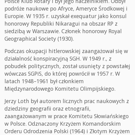
Polsce Klub Rotary i był jego naczelnikiem. Odbył
podróże naukowe po Afryce, Ameryce Środkowej i
Europie. W 1935 r. uzyskał exequatur jako konsul
honorowy Republiki Nikaragui na obszar RP z
siedzibą w Warszawie. Członek honorowy Royal
Geographical Society (1930).
Podczas okupacji hitlerowskiej zaangażował się w
działalność konspiracyjną SGH. W 1949 r., z
pobudek politycznych, został usunięty z powstałej
wówczas SGPiS, do której powrócił w 1957 r. W
latach 1948–1961 był członkiem
Międzynarodowego Komitetu Olimpijskiego.
Jerzy Loth był autorem licznych prac naukowych z
dziedziny geografii oraz etnografii,
zaangażowanym w prace Komitetu Słowiańskiego
w Polsce. Odznaczony Krzyżem Komandorskim
Orderu Odrodzenia Polski (1964) i Złotym Krzyżem