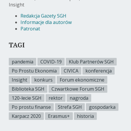
Insight
Redakcja Gazety SGH
Informacje dla autorów
Patronat
TAGI
pandemia
COVID-19
Klub Partnerów SGH
Po Prostu Ekonomia
CIVICA
konferencja
Insight
konkurs
Forum ekonomiczne
Biblioteka SGH
Czwartkowe Forum SGH
120-lecie SGH
rektor
nagroda
Po prostu finanse
Strefa SGH
gospodarka
Karpacz 2020
Erasmus+
historia