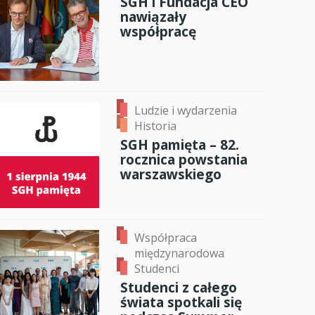
SGH i Fundacja CEO
nawiązały
anci
współpracę
dzynarodowa
oczeniem
Ludzie i wydarzenia
Historia
SGH pamięta – 82.
rocznica powstania
warszawskiego
Współpraca
międzynarodowa
Studenci
Studenci z całego
świata spotkali się