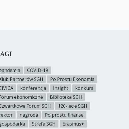
AGI
pandemia
COVID-19
Klub Partnerów SGH
Po Prostu Ekonomia
CIVICA
konferencja
Insight
konkurs
Forum ekonomiczne
Biblioteka SGH
Czwartkowe Forum SGH
120-lecie SGH
rektor
nagroda
Po prostu finanse
gospodarka
Strefa SGH
Erasmus+