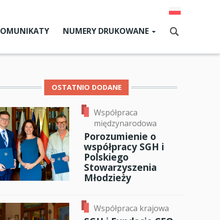
KOMUNIKATY
NUMERY DRUKOWANE
Aktualny numer
Szukaj
Numery archiwalne
OSTATNIO DODANE
Współpraca
dz SGH
międzynarodowa
cji
Porozumienie o
współpracy SGH i
zne
Polskiego
ok
er
ail
Stowarzyszenia
um SGH
Młodzieży
mia
Współpraca krajowa
ia