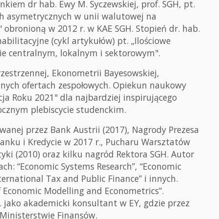
kiem dr hab. Ewy M. Syczewskiej, prof. SGH, pt.
 asymetrycznych w unii walutowej na
" obronioną w 2012 r. w KAE SGH. Stopień dr. hab.
bilitacyjne (cykl artykułów) pt. „Ilościowe
ie centralnym, lokalnym i sektorowym".
rzestrzennej, Ekonometrii Bayesowskiej,
nnych ofertach zespołowych. Opiekun naukowy
ja Roku 2021" dla najbardziej inspirującego
cznym plebiscycie studenckim.
wanej przez Bank Austrii (2017), Nagrody Prezesa
anku i Kredycie w 2017 r., Pucharu Warsztatów
tyki (2010) oraz kilku nagród Rektora SGH. Autor
ch: “Economic Systems Research”, “Economic
ternational Tax and Public Finance” i innych.
f Economic Modelling and Econometrics”.
. jako akademicki konsultant w EY, gdzie przez
 Ministerstwie Finansów.