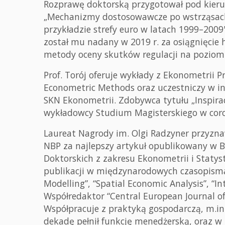
Rozprawę doktorską przygotował pod kierun
„Mechanizmy dostosowawcze po wstrząsach
przykładzie strefy euro w latach 1999–2009
został mu nadany w 2019 r. za osiągnięcie ha
metody oceny skutków regulacji na poziom
Prof. Torój oferuje wykłady z Ekonometrii P
Econometric Methods oraz uczestniczy w i
SKN Ekonometrii. Zdobywca tytułu „Inspirac
wykładowcy Studium Magisterskiego w coro
Laureat Nagrody im. Olgi Radzyner przyzna
NBP za najlepszy artykuł opublikowany w B
Doktorskich z zakresu Ekonometrii i Statys
publikacji w międzynarodowych czasopisma
Modelling”, “Spatial Economic Analysis”, “In
Współredaktor “Central European Journal o
Współpracuje z praktyką gospodarczą, m.in
dekadę pełnił funkcję menedżerską, oraz w