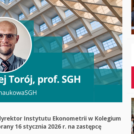
Studenci i doktor
Absolwenci
Współpraca mię
Współpraca z ot
Sport
Historia
Wspomnienia
edyrektor Instytutu Ekonometrii w Kolegium
any 16 stycznia 2026 r. na zastępcę