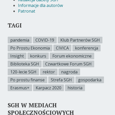
Informacje dla autorów
Patronat
TAGI
pandemia
COVID-19
Klub Partnerów SGH
Po Prostu Ekonomia
CIVICA
konferencja
Insight
konkurs
Forum ekonomiczne
Biblioteka SGH
Czwartkowe Forum SGH
120-lecie SGH
rektor
nagroda
Po prostu finanse
Strefa SGH
gospodarka
Erasmus+
Karpacz 2020
historia
SGH W MEDIACH
SPOŁECZNOŚCIOWYCH