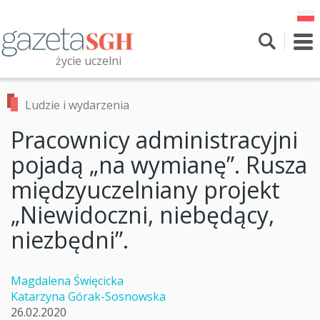
Przejdź
do
treści
To
nav
życie uczelni
Szukaj
Przeszukaj witrynę
Ludzie i wydarzenia
Pracownicy administracyjni
pojadą „na wymianę”. Rusza
międzyuczelniany projekt
„Niewidoczni, niebędący,
niezbędni”.
Magdalena Święcicka
Katarzyna Górak-Sosnowska
26.02.2020