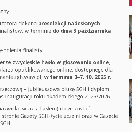
atny.
nizatora dokona
preselekcji nadesłanych
inalistów, w terminie
do dnia 3 października
onienia finalisty.
erze zwycięskie hasło w głosowaniu online
,
ularza opublikowanego online, dostępnego dla
menie sgh.waw.pl,
w terminie 3–7. 10. 2025 r.
 rzeczową – jubileuszową bluzę SGH i dyplom
s inauguracji roku akademickiego 2025/2026.
 nazwisko wraz z hasłem) może zostać
stronie Gazety SGH-życie uczelni oraz w Gazecie
 SGH.