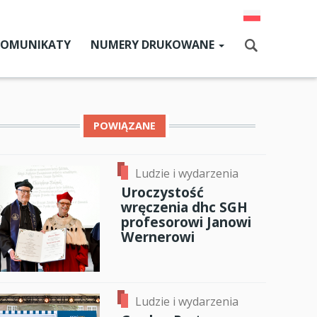
KOMUNIKATY
NUMERY DRUKOWANE
Aktualny numer
Szukaj
Numery archiwalne
POWIĄZANE
dz SGH
Ludzie i wydarzenia
ok
er
ail
Uroczystość
cji
wręczenia dhc SGH
profesorowi Janowi
zne
Wernerowi
um SGH
mia
Ludzie i wydarzenia
ia