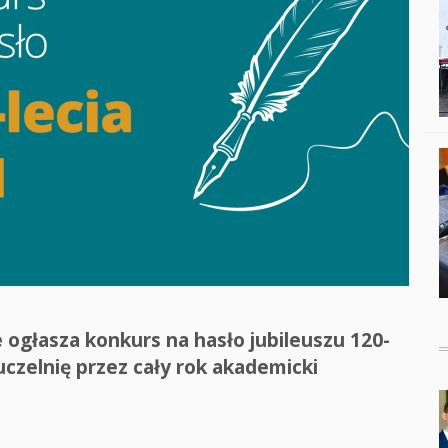
Studenci i doktor
Absolwenci
Współpraca mię
Współpraca z ot
Sport
Historia
Wspomnienia
głasza konkurs na hasło jubileuszu 120-
czelnię przez cały rok akademicki