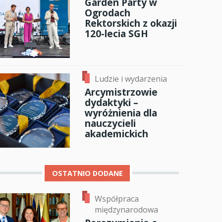
Garden Party w
Ogrodach
anci
Rektorskich z okazji
120-lecia SGH
dzynarodowa
oczeniem
Ludzie i wydarzenia
Arcymistrzowie
dydaktyki –
wyróżnienia dla
nauczycieli
akademickich
OSTATNIO DODANE
Współpraca
międzynarodowa