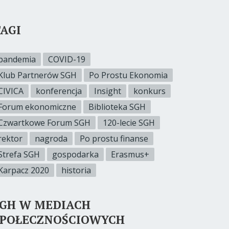
AGI
pandemia
COVID-19
Klub Partnerów SGH
Po Prostu Ekonomia
CIVICA
konferencja
Insight
konkurs
Forum ekonomiczne
Biblioteka SGH
Czwartkowe Forum SGH
120-lecie SGH
rektor
nagroda
Po prostu finanse
Strefa SGH
gospodarka
Erasmus+
Karpacz 2020
historia
SGH W MEDIACH
SPOŁECZNOŚCIOWYCH