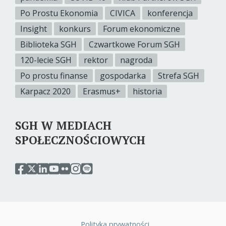
Po Prostu Ekonomia
CIVICA
konferencja
Insight
konkurs
Forum ekonomiczne
Biblioteka SGH
Czwartkowe Forum SGH
120-lecie SGH
rektor
nagroda
Po prostu finanse
gospodarka
Strefa SGH
Karpacz 2020
Erasmus+
historia
SGH W MEDIACH
SPOŁECZNOŚCIOWYCH
przejdź
przejdź
przejdź
przejdź
przejdź
przejdź
przejdź
do
do
do
do
do
do
do
serwisu
serwisu
serwisu
serwisu
serwisu
serwisu
serwisu
facebook
twitter
linkedin
youtube
flickr
instagram
spotify
sgh
sgh
sgh
sgh
sgh
sgh
sgh
Polityka prywatności