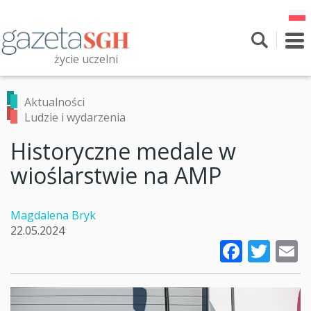
Przejdź
do
treści
To
nav
życie uczelni
Szukaj
Przeszukaj witrynę
Aktualności
Ludzie i wydarzenia
Historyczne medale w
wioślarstwie na AMP
Magdalena Bryk
22.05.2024
Faceb
Twi
E