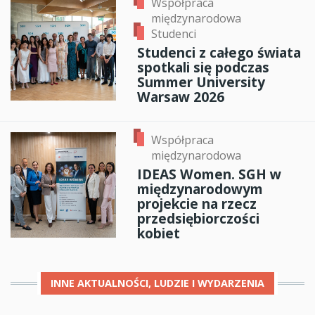
Współpraca
międzynarodowa
Studenci
Studenci z całego świata
spotkali się podczas
Summer University
Warsaw 2026
Współpraca
międzynarodowa
IDEAS Women. SGH w
międzynarodowym
projekcie na rzecz
przedsiębiorczości
kobiet
INNE
AKTUALNOŚCI, LUDZIE I WYDARZENIA