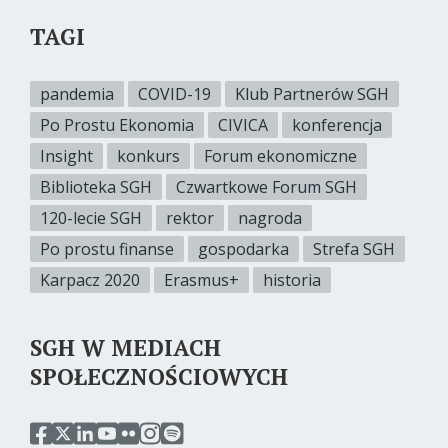
TAGI
pandemia
COVID-19
Klub Partnerów SGH
Po Prostu Ekonomia
CIVICA
konferencja
Insight
konkurs
Forum ekonomiczne
Biblioteka SGH
Czwartkowe Forum SGH
120-lecie SGH
rektor
nagroda
Po prostu finanse
gospodarka
Strefa SGH
Karpacz 2020
Erasmus+
historia
SGH W MEDIACH
SPOŁECZNOŚCIOWYCH
przejdź
przejdź
przejdź
przejdź
przejdź
przejdź
przejdź