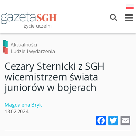
Przejdź
do
treści
To
nav
życie uczelni
Szukaj
Przeszukaj witrynę
Aktualności
Ludzie i wydarzenia
Cezary Sternicki z SGH
wicemistrzem świata
juniorów w bojerach
Magdalena Bryk
13.02.2024
Faceb
Twi
E