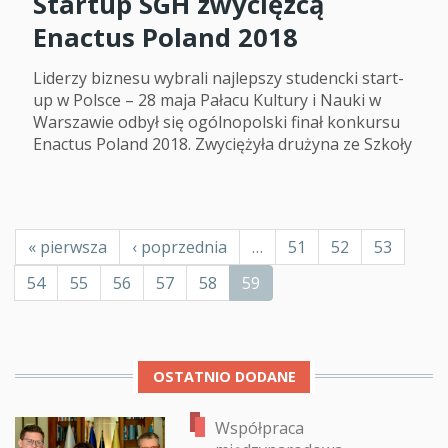
Startup SGH zwycięzcą
Enactus Poland 2018
Liderzy biznesu wybrali najlepszy studencki start-
up w Polsce – 28 maja Pałacu Kultury i Nauki w
Warszawie odbył się ogólnopolski finał konkursu
Enactus Poland 2018. Zwyciężyła drużyna ze Szkoły
Stronicowanie
Pierwsza
« pierwsza
Poprzednia
‹ poprzednia
…
Page
51
Page
52
Page
53
strona
strona
Page
54
Page
55
Page
56
Page
57
Page
58
Bieżąca
59
strona
OSTATNIO DODANE
Współpraca