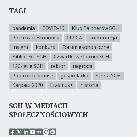
TAGI
pandemia
COVID-19
Klub Partnerów SGH
Po Prostu Ekonomia
CIVICA
konferencja
Insight
konkurs
Forum ekonomiczne
Biblioteka SGH
Czwartkowe Forum SGH
120-lecie SGH
rektor
nagroda
Po prostu finanse
gospodarka
Strefa SGH
Karpacz 2020
Erasmus+
historia
SGH W MEDIACH
SPOŁECZNOŚCIOWYCH
przejdź
przejdź
przejdź
przejdź
przejdź
przejdź
przejdź