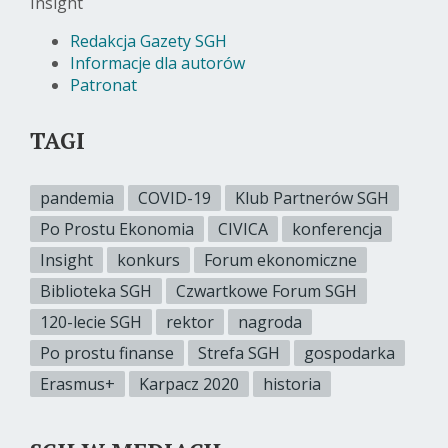
Insight
Redakcja Gazety SGH
Informacje dla autorów
Patronat
TAGI
pandemia
COVID-19
Klub Partnerów SGH
Po Prostu Ekonomia
CIVICA
konferencja
Insight
konkurs
Forum ekonomiczne
Biblioteka SGH
Czwartkowe Forum SGH
120-lecie SGH
rektor
nagroda
Po prostu finanse
Strefa SGH
gospodarka
Erasmus+
Karpacz 2020
historia