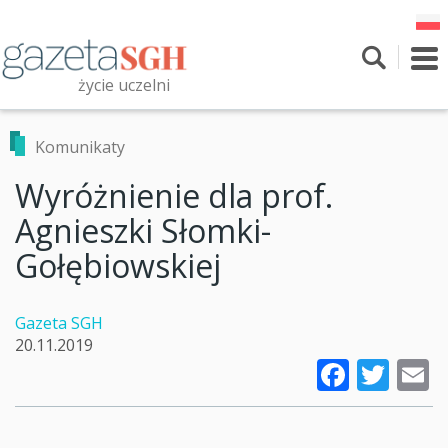
Przejdź
do
treści
To
nav
życie uczelni
Szukaj
Przeszukaj witrynę
Komunikaty
Wyróżnienie dla prof.
Agnieszki Słomki-
Gołębiowskiej
Gazeta SGH
20.11.2019
Faceb
Twi
E