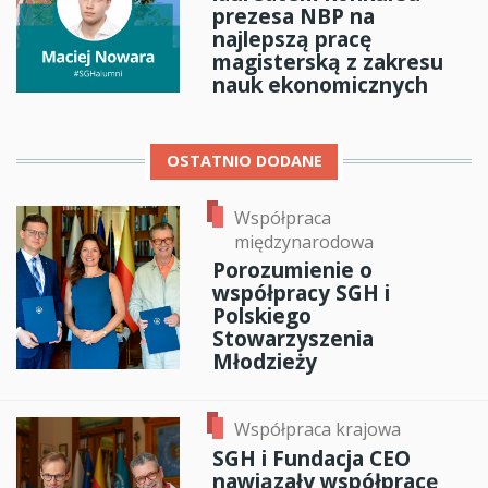
prezesa NBP na
najlepszą pracę
magisterską z zakresu
nauk ekonomicznych
OSTATNIO DODANE
Współpraca
międzynarodowa
Porozumienie o
współpracy SGH i
Polskiego
Stowarzyszenia
Młodzieży
Współpraca krajowa
SGH i Fundacja CEO
nawiązały współpracę