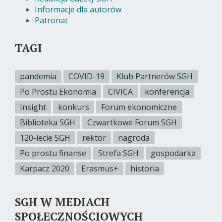
Informacje dla autorów
Patronat
TAGI
pandemia
COVID-19
Klub Partnerów SGH
Po Prostu Ekonomia
CIVICA
konferencja
Insight
konkurs
Forum ekonomiczne
Biblioteka SGH
Czwartkowe Forum SGH
120-lecie SGH
rektor
nagroda
Po prostu finanse
Strefa SGH
gospodarka
Karpacz 2020
Erasmus+
historia
SGH W MEDIACH
SPOŁECZNOŚCIOWYCH