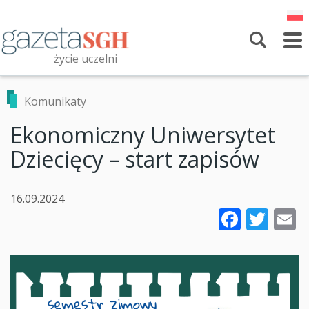
Przejdź
do
treści
To
nav
życie uczelni
Szukaj
Przeszukaj witrynę
Komunikaty
Ekonomiczny Uniwersytet
Dziecięcy – start zapisów
16.09.2024
Faceb
Twi
E