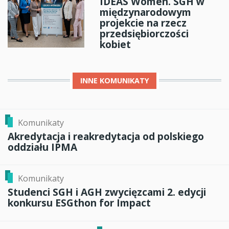
IDEAS Women. SGH w
międzynarodowym
projekcie na rzecz
przedsiębiorczości
kobiet
INNE
KOMUNIKATY
Komunikaty
Akredytacja i reakredytacja od polskiego
oddziału IPMA
Komunikaty
Studenci SGH i AGH zwycięzcami 2. edycji
konkursu ESGthon for Impact