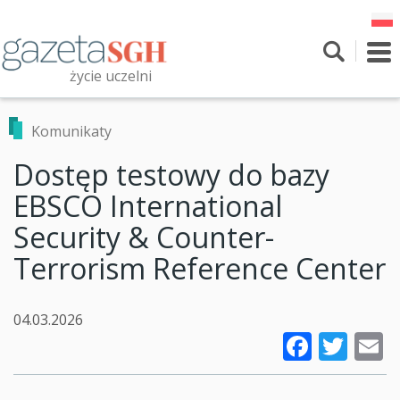
Przejdź
do
treści
To
nav
życie uczelni
Szukaj
Przeszukaj witrynę
Komunikaty
Dostęp testowy do bazy
EBSCO International
Security & Counter-
Terrorism Reference Center
04.03.2026
Faceb
Twi
E