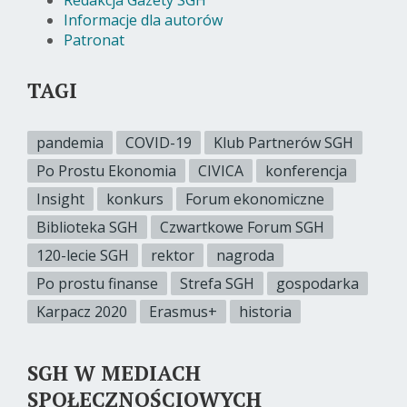
Redakcja Gazety SGH
Informacje dla autorów
Patronat
TAGI
pandemia
COVID-19
Klub Partnerów SGH
Po Prostu Ekonomia
CIVICA
konferencja
Insight
konkurs
Forum ekonomiczne
Biblioteka SGH
Czwartkowe Forum SGH
120-lecie SGH
rektor
nagroda
Po prostu finanse
Strefa SGH
gospodarka
Karpacz 2020
Erasmus+
historia
SGH W MEDIACH
SPOŁECZNOŚCIOWYCH