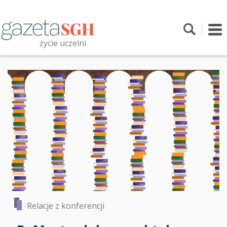
Przejdź
do
treści
To
nav
życie uczelni
Szukaj
Przeszukaj witrynę
Relacje z konferencji