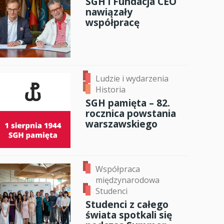
SGH i Fundacja CEO
nawiązały
anci
współpracę
dzynarodowa
oczeniem
Ludzie i wydarzenia
Historia
SGH pamięta – 82.
rocznica powstania
warszawskiego
Współpraca
międzynarodowa
Studenci
Studenci z całego
świata spotkali się