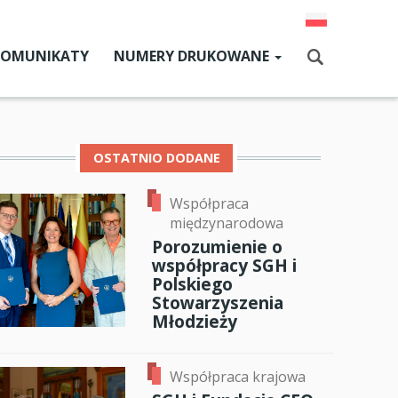
KOMUNIKATY
NUMERY DRUKOWANE
Aktualny numer
Szukaj
Numery archiwalne
OSTATNIO DODANE
Współpraca
dz SGH
międzynarodowa
cji
Porozumienie o
współpracy SGH i
zne
Polskiego
Stowarzyszenia
um SGH
Młodzieży
mia
Współpraca krajowa
ia