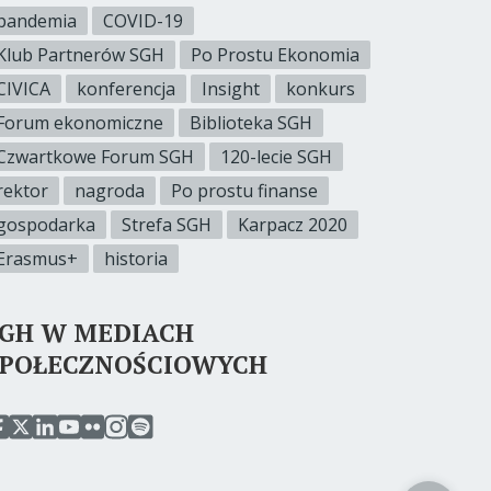
pandemia
COVID-19
Klub Partnerów SGH
Po Prostu Ekonomia
CIVICA
konferencja
Insight
konkurs
Forum ekonomiczne
Biblioteka SGH
Czwartkowe Forum SGH
120-lecie SGH
rektor
nagroda
Po prostu finanse
gospodarka
Strefa SGH
Karpacz 2020
Erasmus+
historia
SGH W MEDIACH
SPOŁECZNOŚCIOWYCH
rzejdź
przejdź
przejdź
przejdź
przejdź
przejdź
przejdź
o
do
do
do
do
do
do
erwisu
serwisu
serwisu
serwisu
serwisu
serwisu
serwisu