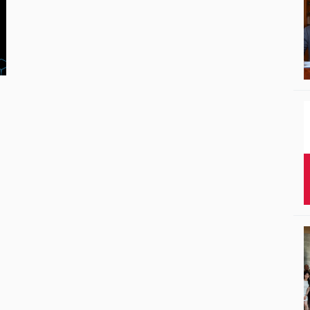
Studenci i doktor
Absolwenci
Współpraca mię
Współpraca z ot
Sport
Historia
Wspomnienia