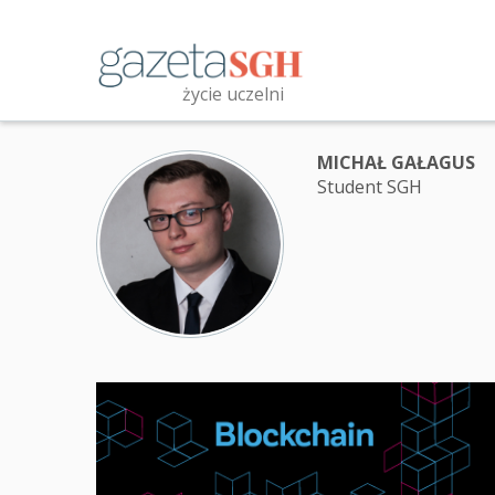
Przejdź
do
treści
życie uczelni
Przeszukaj witrynę
MICHAŁ GAŁAGUS
Student SGH