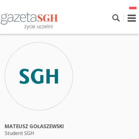
Przejdź
do
treści
To
nav
życie uczelni
Szukaj
Przeszukaj witrynę
MATEUSZ GOŁASZEWSKI
Student SGH