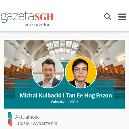
Przejdź
do
treści
To
nav
życie uczelni
Szukaj
Przeszukaj witrynę
Aktualności
Ludzie i wydarzenia