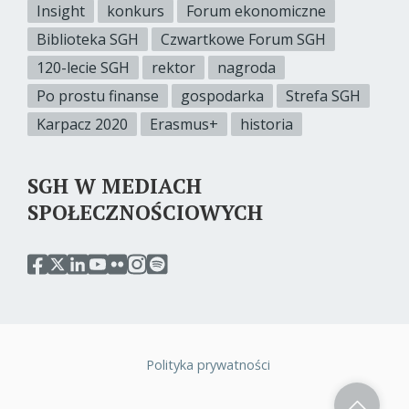
Insight
konkurs
Forum ekonomiczne
Biblioteka SGH
Czwartkowe Forum SGH
120-lecie SGH
rektor
nagroda
Po prostu finanse
gospodarka
Strefa SGH
Karpacz 2020
Erasmus+
historia
SGH W MEDIACH
SPOŁECZNOŚCIOWYCH
przejdź
przejdź
przejdź
przejdź
przejdź
przejdź
przejdź
do
do
do
do
do
do
do
serwisu
serwisu
serwisu
serwisu
serwisu
serwisu
serwisu
facebook
twitter
linkedin
youtube
flickr
instagram
spotify
sgh
sgh
sgh
sgh
sgh
sgh
sgh
Polityka prywatności
Stopka