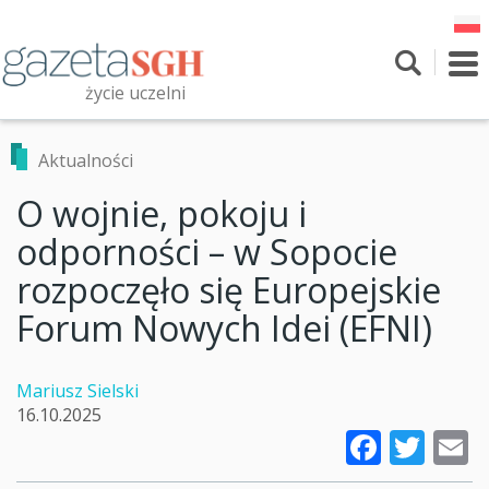
Przejdź
do
treści
To
nav
życie uczelni
Szukaj
Przeszukaj witrynę
Aktualności
O wojnie, pokoju i
odporności – w Sopocie
rozpoczęło się Europejskie
Forum Nowych Idei (EFNI)
Mariusz Sielski
16.10.2025
Faceb
Twi
E