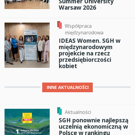
Summer University
Warsaw 2026
Współpraca
międzynarodowa
IDEAS Women. SGH w
międzynarodowym
projekcie na rzecz
przedsiębiorczości
kobiet
INNE
AKTUALNOŚCI
Aktualności
SGH ponownie najlepszą
uczelnią ekonomiczną w
Polsce w rankingu