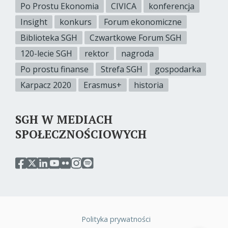
Po Prostu Ekonomia
CIVICA
konferencja
Insight
konkurs
Forum ekonomiczne
Biblioteka SGH
Czwartkowe Forum SGH
120-lecie SGH
rektor
nagroda
Po prostu finanse
Strefa SGH
gospodarka
Karpacz 2020
Erasmus+
historia
SGH W MEDIACH
SPOŁECZNOŚCIOWYCH
przejdź
przejdź
przejdź
przejdź
przejdź
przejdź
przejdź
do
do
do
do
do
do
do
serwisu
serwisu
serwisu
serwisu
serwisu
serwisu
serwisu
facebook
twitter
linkedin
youtube
flickr
instagram
spotify
sgh
sgh
sgh
sgh
sgh
sgh
sgh
Polityka prywatności
Stopka