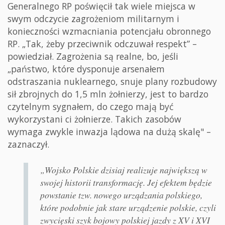
Generalnego RP poświęcił tak wiele miejsca w
swym odczycie zagrożeniom militarnym i
konieczności wzmacniania potencjału obronnego
RP. „Tak, żeby przeciwnik odczuwał respekt” –
powiedział. Zagrożenia są realne, bo, jeśli
„państwo, które dysponuje arsenałem
odstraszania nuklearnego, snuje plany rozbudowy
sił zbrojnych do 1,5 mln żołnierzy, jest to bardzo
czytelnym sygnałem, do czego mają być
wykorzystani ci żołnierze. Takich zasobów
wymaga zwykle inwazja lądowa na dużą skalę" –
zaznaczył.
„Wojsko Polskie dzisiaj realizuje największą w
swojej historii transformację. Jej efektem będzie
powstanie tzw. nowego urządzania polskiego,
które podobnie jak stare urządzenie polskie, czyli
zwycięski szyk bojowy polskiej jazdy z XV i XVI