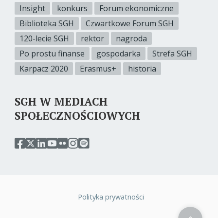
Insight
konkurs
Forum ekonomiczne
Biblioteka SGH
Czwartkowe Forum SGH
120-lecie SGH
rektor
nagroda
Po prostu finanse
gospodarka
Strefa SGH
Karpacz 2020
Erasmus+
historia
SGH W MEDIACH
SPOŁECZNOŚCIOWYCH
przejdź
przejdź
przejdź
przejdź
przejdź
przejdź
przejdź
do
do
do
do
do
do
do
serwisu
serwisu
serwisu
serwisu
serwisu
serwisu
serwisu
facebook
twitter
linkedin
youtube
flickr
instagram
spotify
sgh
sgh
sgh
sgh
sgh
sgh
sgh
Polityka prywatności
Stopka