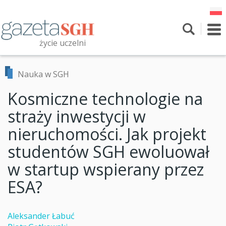
Przejdź
do
treści
To
nav
życie uczelni
Szukaj
Przeszukaj witrynę
Nauka w SGH
Kosmiczne technologie na
straży inwestycji w
nieruchomości. Jak projekt
studentów SGH ewoluował
w startup wspierany przez
ESA?
Aleksander Łabuć