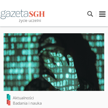
Przejdź
do
treści
To
nav
życie uczelni
Szukaj
Przeszukaj witrynę
Aktualności
Badania i nauka