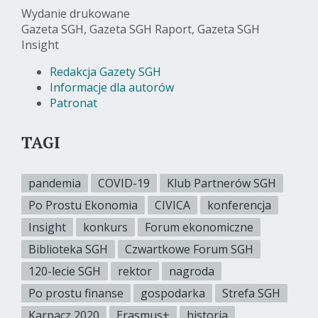
Wydanie drukowane
Gazeta SGH, Gazeta SGH Raport, Gazeta SGH
Insight
Redakcja Gazety SGH
Informacje dla autorów
Patronat
TAGI
pandemia
COVID-19
Klub Partnerów SGH
Po Prostu Ekonomia
CIVICA
konferencja
Insight
konkurs
Forum ekonomiczne
Biblioteka SGH
Czwartkowe Forum SGH
120-lecie SGH
rektor
nagroda
Po prostu finanse
gospodarka
Strefa SGH
Karpacz 2020
Erasmus+
historia